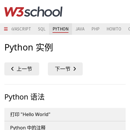
S
JAVASCRIPT
SQL
PYTHON
JAVA
PHP
HOWTO
Python 实例
Python 语法
打印 "Hello World"
Python 中的注释