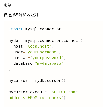
实例
仅选择名称和地址列：
import
 mysql
.
connector

mydb 
=
 mysql
.
connector
.
connect
(
  host
=
"localhost"
,
  user
=
"yourusername"
,
  passwd
=
"yourpassword"
,
  database
=
"mydatabase"
)
mycursor 
=
 mydb
.
cursor
(
)
mycursor
.
execute
(
"SELECT name, 
address FROM customers"
)