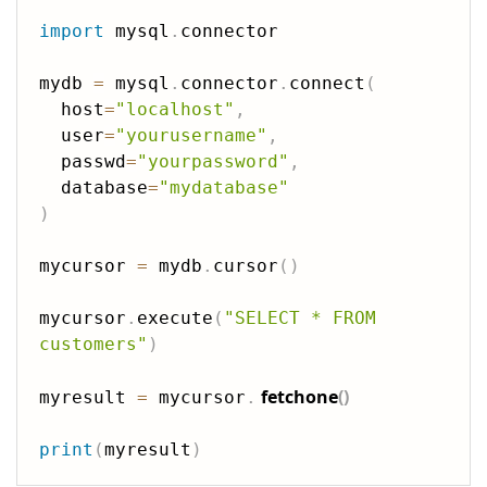
import
 mysql
.
connector

mydb 
=
 mysql
.
connector
.
connect
(
  host
=
"localhost"
,
  user
=
"yourusername"
,
  passwd
=
"yourpassword"
,
  database
=
"mydatabase"
)
mycursor 
=
 mydb
.
cursor
(
)
mycursor
.
execute
(
"SELECT * FROM 
customers"
)
fetchone
(
)
myresult 
=
 mycursor
.
print
(
myresult
)