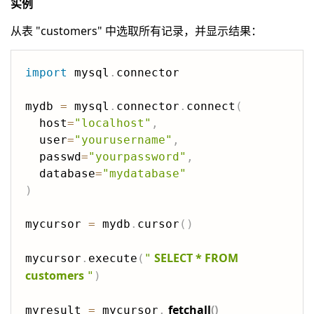
实例
从表 "customers" 中选取所有记录，并显示结果：
import
 mysql
.
connector

mydb 
=
 mysql
.
connector
.
connect
(
  host
=
"localhost"
,
  user
=
"yourusername"
,
  passwd
=
"yourpassword"
,
  database
=
"mydatabase"
)
mycursor 
=
 mydb
.
cursor
(
)
SELECT * FROM 
mycursor
.
execute
(
"
customers
"
)
fetchall
(
)
myresult 
=
 mycursor
.