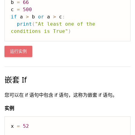
b 
=
66
c 
=
500
if
 a 
>
 b 
or
 a 
>
 c
:
print
(
"At least one of the 
conditions is True"
)
运行实例
嵌套 If
您可以在 if 语句中包含 if 语句，这称为嵌套 if 语句。
实例
x 
=
52