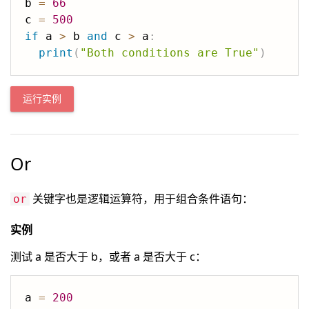
b 
=
66
c 
=
500
if
 a 
>
 b 
and
 c 
>
 a
:
print
(
"Both conditions are True"
)
运行实例
Or
关键字也是逻辑运算符，用于组合条件语句：
or
实例
测试 a 是否大于 b，或者 a 是否大于 c：
a 
=
200