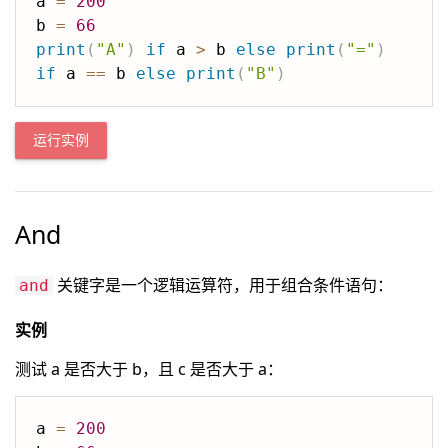
a 
=
200
b 
=
66
print
(
"A"
)
if
 a 
>
 b 
else
print
(
"="
)
if
 a 
==
 b 
else
print
(
"B"
)
运行实例
And
关键字是一个逻辑运算符，用于组合条件语句：
and
实例
测试 a 是否大于 b，且 c 是否大于 a：
a 
=
200