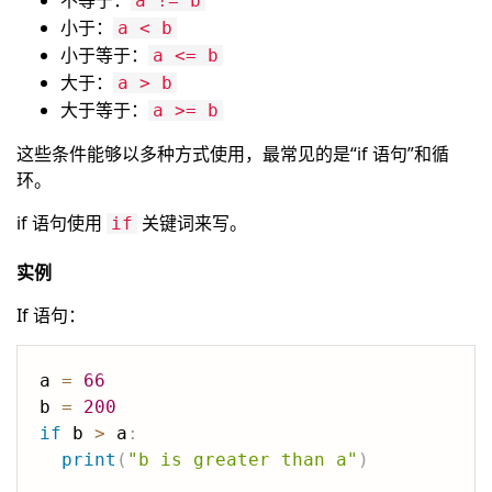
不等于：
a != b
小于：
a < b
小于等于：
a <= b
大于：
a > b
大于等于：
a >= b
这些条件能够以多种方式使用，最常见的是“if 语句”和循
环。
if 语句使用
关键词来写。
if
实例
If 语句：
a 
=
66
b 
=
200
if
 b 
>
 a
:
print
(
"b is greater than a"
)