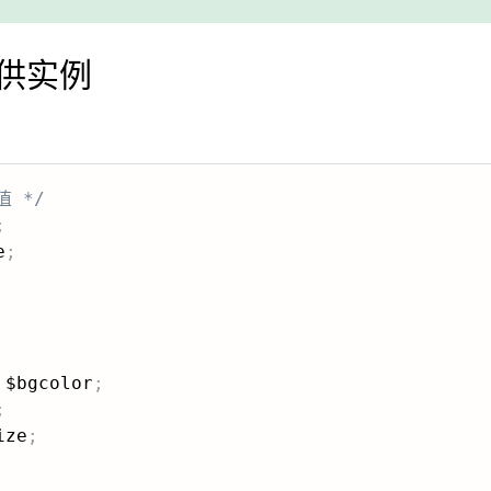
供实例
 */
;
e
;
 $bgcolor
;
;
ize
;