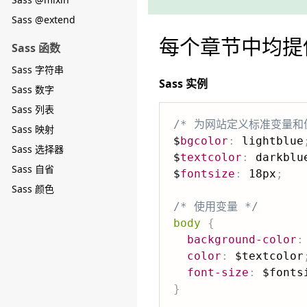
Sass @extend
每个章节中均提
Sass 函数
Sass 字符串
Sass 实例
Sass 数字
Sass 列表
/* 为网站定义标准变量和值
Sass 映射
$
bgcolor
:
 lightblue
Sass 选择器
$
textcolor
:
 darkblu
Sass 自省
$
fontsize
:
 18px
;
Sass 颜色
/* 使用变量 */
body
{
background-color
:
color
:
 $textcolor
font-size
:
 $fonts
}