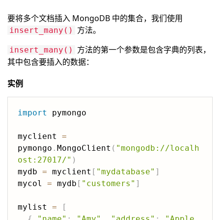
要将多个文档插入 MongoDB 中的集合，我们使用
方法。
insert_many()
方法的第一个参数是包含字典的列表，
insert_many()
其中包含要插入的数据：
实例
import
 pymongo

myclient 
=
pymongo
.
MongoClient
(
"mongodb://localh
ost:27017/"
)
mydb 
=
 myclient
[
"mydatabase"
]
mycol 
=
 mydb
[
"customers"
]
mylist 
=
[
{
"name"
:
"Amy"
,
"address"
:
"Apple 