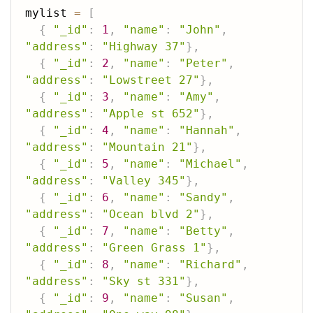
mylist 
=
[
{
"_id"
:
1
,
"name"
:
"John"
,
"address"
:
"Highway 37"
}
,
{
"_id"
:
2
,
"name"
:
"Peter"
,
"address"
:
"Lowstreet 27"
}
,
{
"_id"
:
3
,
"name"
:
"Amy"
,
"address"
:
"Apple st 652"
}
,
{
"_id"
:
4
,
"name"
:
"Hannah"
,
"address"
:
"Mountain 21"
}
,
{
"_id"
:
5
,
"name"
:
"Michael"
,
"address"
:
"Valley 345"
}
,
{
"_id"
:
6
,
"name"
:
"Sandy"
,
"address"
:
"Ocean blvd 2"
}
,
{
"_id"
:
7
,
"name"
:
"Betty"
,
"address"
:
"Green Grass 1"
}
,
{
"_id"
:
8
,
"name"
:
"Richard"
,
"address"
:
"Sky st 331"
}
,
{
"_id"
:
9
,
"name"
:
"Susan"
,