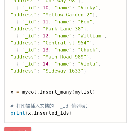
"address"
:
"One way 98"
}
,
{
"_id"
:
10
,
"name"
:
"Vicky"
,
"address"
:
"Yellow Garden 2"
}
,
{
"_id"
:
11
,
"name"
:
"Ben"
,
"address"
:
"Park Lane 38"
}
,
{
"_id"
:
12
,
"name"
:
"William"
,
"address"
:
"Central st 954"
}
,
{
"_id"
:
13
,
"name"
:
"Chuck"
,
"address"
:
"Main Road 989"
}
,
{
"_id"
:
14
,
"name"
:
"Viola"
,
"address"
:
"Sideway 1633"
}
]
x 
=
 mycol
.
insert_many
(
mylist
)
# 打印被插入文档的  _id 值列表：
print
(
x
.
inserted_ids
)