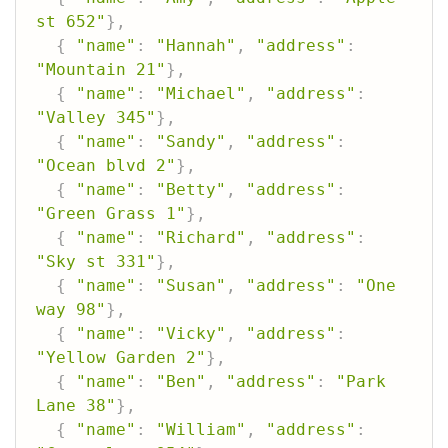
st 652"
}
,
{
"name"
:
"Hannah"
,
"address"
:
"Mountain 21"
}
,
{
"name"
:
"Michael"
,
"address"
:
"Valley 345"
}
,
{
"name"
:
"Sandy"
,
"address"
:
"Ocean blvd 2"
}
,
{
"name"
:
"Betty"
,
"address"
:
"Green Grass 1"
}
,
{
"name"
:
"Richard"
,
"address"
:
"Sky st 331"
}
,
{
"name"
:
"Susan"
,
"address"
:
"One 
way 98"
}
,
{
"name"
:
"Vicky"
,
"address"
:
"Yellow Garden 2"
}
,
{
"name"
:
"Ben"
,
"address"
:
"Park 
Lane 38"
}
,
{
"name"
:
"William"
,
"address"
: