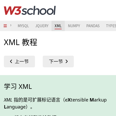
STRAP
MYSQL
JQUERY
XML
NUMPY
PANDAS
TYPE
XML 教程
学习 XML
XML
指的是可扩展标记语言（e
X
tensible
M
arkup
L
anguage）。