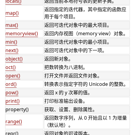
locals()
返回当前本地符号表的更新字典。
返回指定的迭代器，其中指定的函数应
map()
用于每个项目。
max()
返回可迭代对象中的最大项目。
memoryview()
返回内存视图（memory view）对象。
min()
返回可迭代对象中的最小项目。
next()
返回可迭代对象中的下一项。
object()
返回新对象。
oct()
把数转换为八进制。
open()
打开文件并返回文件对象。
ord()
转换表示指定字符的 Unicode 的整数。
pow()
返回 x 的 y 次幂的值。
print()
打印标准输出设备。
property()
获取、设置、删除属性。
返回数字序列，从 0 开始且以 1 为增量
range()
（默认地）。
repr()
返回对象的可读版本。