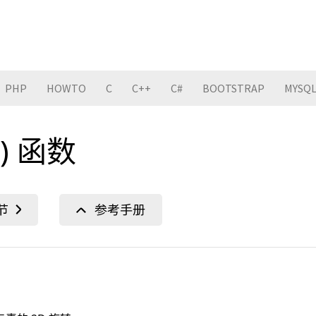
PHP
HOWTO
C
C++
C#
BOOTSTRAP
MYSQ
() 函数