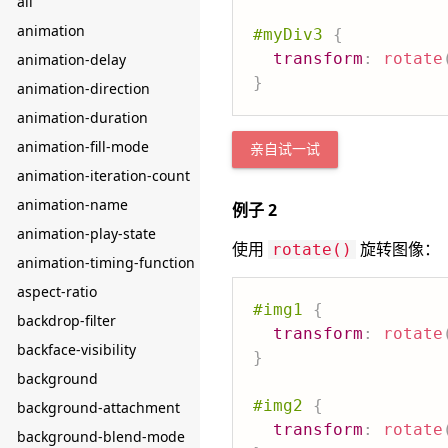
all
animation
#myDiv3
{
transform
:
rotate
animation-delay
}
animation-direction
animation-duration
animation-fill-mode
亲自试一试
animation-iteration-count
animation-name
例子 2
animation-play-state
使用
旋转图像：
rotate()
animation-timing-function
aspect-ratio
#img1
{
backdrop-filter
transform
:
rotate
backface-visibility
}
background
#img2
{
background-attachment
transform
:
rotate
background-blend-mode