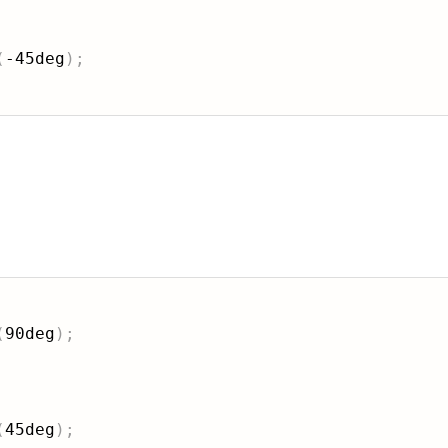
(
-45deg
)
;
(
90deg
)
;
(
45deg
)
;