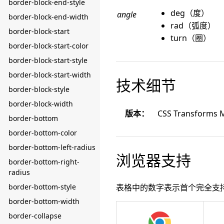
border-block-end-style
deg（度）
angle
border-block-end-width
rad（弧度）
border-block-start
turn（圈）
border-block-start-color
border-block-start-style
border-block-start-width
技术细节
border-block-style
border-block-width
版本：
CSS Transforms M
border-bottom
border-bottom-color
border-bottom-left-radius
浏览器支持
border-bottom-right-
radius
border-bottom-style
表格中的数字表示首个完全支
border-bottom-width
border-collapse