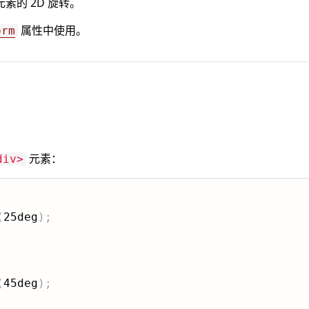
素的 2D 旋转。
属性中使用。
orm
元素：
div>
(
25deg
)
;
(
45deg
)
;