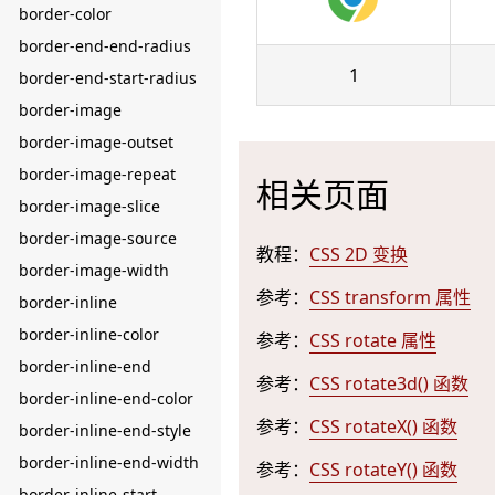
border-color
border-end-end-radius
1
border-end-start-radius
border-image
border-image-outset
border-image-repeat
相关页面
border-image-slice
border-image-source
教程：
CSS 2D 变换
border-image-width
参考：
CSS transform 属性
border-inline
border-inline-color
参考：
CSS rotate 属性
border-inline-end
参考：
CSS rotate3d() 函数
border-inline-end-color
参考：
CSS rotateX() 函数
border-inline-end-style
border-inline-end-width
参考：
CSS rotateY() 函数
border-inline-start