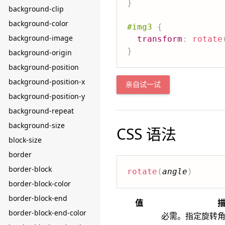
}
background-clip
background-color
#img3
{
background-image
transform
:
rotate
}
background-origin
background-position
background-position-x
亲自试一试
background-position-y
background-repeat
background-size
CSS 语法
block-size
border
border-block
rotate
(
angle
)
border-block-color
border-block-end
值
border-block-end-color
必需。指定旋转