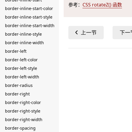
参考：
CSS rotateZ() 函数
border-inline-start-color
border-inline-start-style
border-inline-start-width
border-inline-style
border-inline-width
border-left
border-left-color
border-left-style
border-left-width
border-radius
border-right
border-right-color
border-right-style
border-right-width
border-spacing