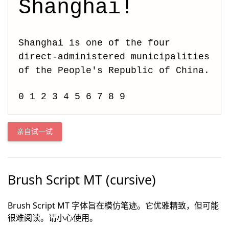
Shanghai!
Shanghai is one of the four 
direct-administered municipalities 
of the People's Republic of China.
0 1 2 3 4 5 6 7 8 9
亲自试一试
Brush Script MT (cursive)
Brush Script MT 字体旨在模仿笔迹。它优雅精致，但可能
很难阅读。请小心使用。