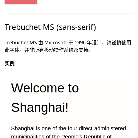
Trebuchet MS (sans-serif)
Trebuchet MS 由 Microsoft 于 1996 年设计。请谨慎使用
此字体。并非所有移动操作系统都支持。
实例
Welcome to 
Shanghai!
Shanghai is one of the four direct-administered 
municipalities of the People's Republic of 