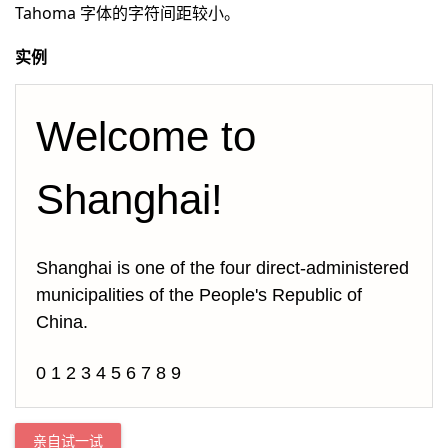
Tahoma 字体的字符间距较小。
实例
Welcome to 
Shanghai!
Shanghai is one of the four direct-administered 
municipalities of the People's Republic of 
China.
0 1 2 3 4 5 6 7 8 9
亲自试一试