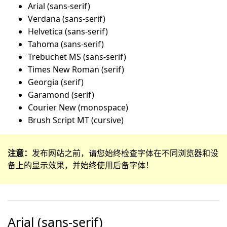
Arial (sans-serif)
Verdana (sans-serif)
Helvetica (sans-serif)
Tahoma (sans-serif)
Trebuchet MS (sans-serif)
Times New Roman (serif)
Georgia (serif)
Garamond (serif)
Courier New (monospace)
Brush Script MT (cursive)
注意：
发布网站之前，请您始终检查字体在不同浏览器和设
备上的显示效果，并始终使用后备字体！
Arial (sans-serif)