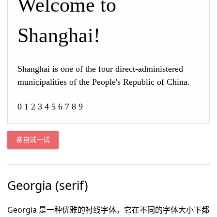
Welcome to 
Shanghai!
Shanghai is one of the four direct-administered 
municipalities of the People's Republic of China.
0 1 2 3 4 5 6 7 8 9
亲自试一试
Georgia (serif)
Georgia 是一种优雅的衬线字体。它在不同的字体大小下都