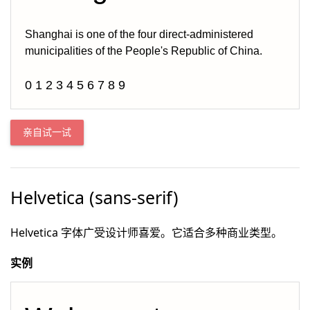
Shanghai is one of the four direct-administered 
municipalities of the People's Republic of China.
0 1 2 3 4 5 6 7 8 9
亲自试一试
Helvetica (sans-serif)
Helvetica 字体广受设计师喜爱。它适合多种商业类型。
实例