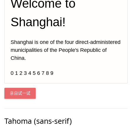
Welcome to 
Shanghai!
Shanghai is one of the four direct-administered 
municipalities of the People's Republic of 
China.
0 1 2 3 4 5 6 7 8 9
亲自试一试
Tahoma (sans-serif)