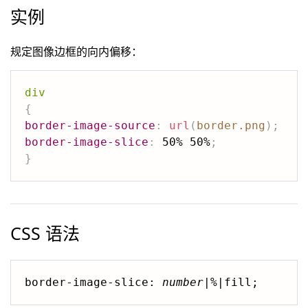
实例
规定图像边框的向内偏移：
div
{
border-image-source
:
url
(
border.png
)
;
border-image-slice
:
 50% 50%
;
}
CSS 语法
border-image-slice: 
number
|
%
|fill;