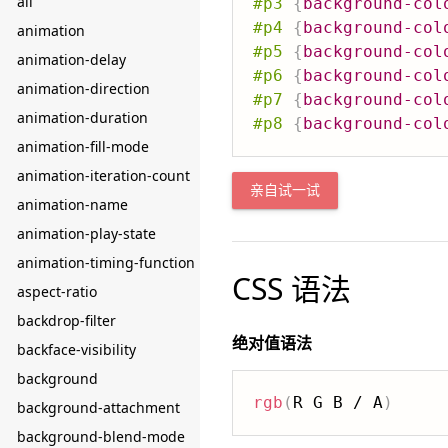
all
#p3
{
background-col
#p4
{
background-col
animation
#p5
{
background-col
animation-delay
#p6
{
background-col
animation-direction
#p7
{
background-col
animation-duration
#p8
{
background-col
animation-fill-mode
animation-iteration-count
亲自试一试
animation-name
animation-play-state
animation-timing-function
CSS 语法
aspect-ratio
backdrop-filter
绝对值语法
backface-visibility
background
rgb
(
R G B / A
)
background-attachment
background-blend-mode