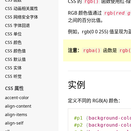
CSS 的
函数使用红-
rgb()
CSS 动画相关属性
RGB 颜色值通过
rgb(
red
g
CSS 网络安全字体
之间的百分比值。
CSS 字体回退
例如，rgb(0 0 255) 
CSS 单位
CSS 颜色
注意：
函数是
rgba()
rgb(
CSS 颜色值
CSS 默认值
CSS 实体
CSS 听觉
实例
CSS 属性
accent-color
定义不同的 RGB(A) 颜色：
align-content
align-items
#p1
{
background-col
align-self
#p2
{
background-col