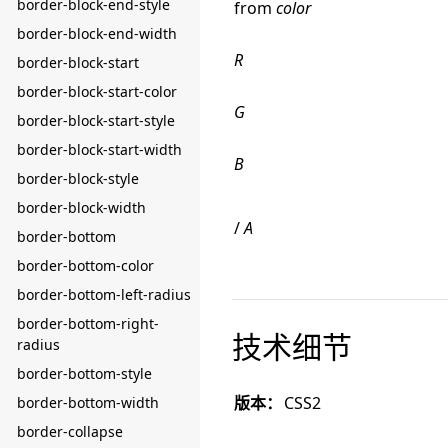
border-block-end-style
from
color
border-block-end-width
R
border-block-start
border-block-start-color
G
border-block-start-style
border-block-start-width
B
border-block-style
border-block-width
/
A
border-bottom
border-bottom-color
border-bottom-left-radius
border-bottom-right-
技术细节
radius
border-bottom-style
版本：
CSS2
border-bottom-width
border-collapse