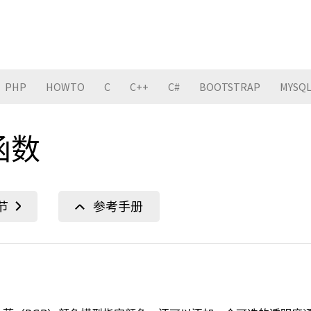
PHP
HOWTO
C
C++
C#
BOOTSTRAP
MYSQ
 函数