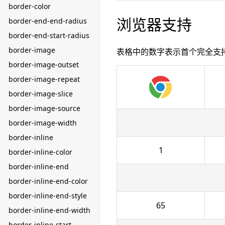
border-color
浏览器支持
border-end-end-radius
border-end-start-radius
border-image
表格中的数字表示首个完全支
border-image-outset
border-image-repeat
border-image-slice
border-image-source
border-image-width
border-inline
1
border-inline-color
border-inline-end
border-inline-end-color
border-inline-end-style
65
border-inline-end-width
border-inline-start