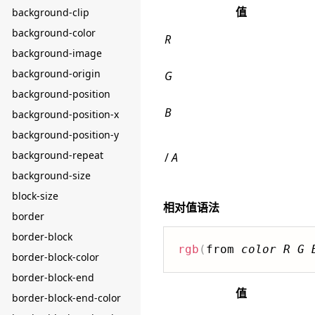
值
background-clip
background-color
R
background-image
background-origin
G
background-position
B
background-position-x
background-position-y
background-repeat
/
A
background-size
block-size
相对值语法
border
border-block
rgb
(
from 
color
R
G
border-block-color
border-block-end
值
border-block-end-color