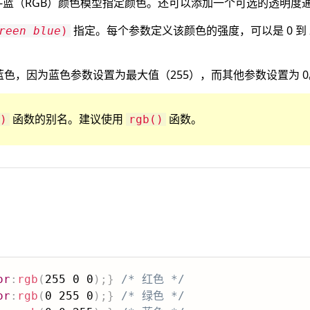
绿-蓝（RGB）颜色模型指定颜色。还可以添加一个可选的透明度
指定。每个参数定义该颜色的强度，可以是 0 到 255
reen
blue
)
值呈现为蓝色，因为蓝色参数设置为最大值（255），而其他参数设置为 
函数的别名。建议使用
函数。
)
rgb()
or
:
rgb
(
255 0 0
)
;
}
/* 红色 */
or
:
rgb
(
0 255 0
)
;
}
/* 绿色 */