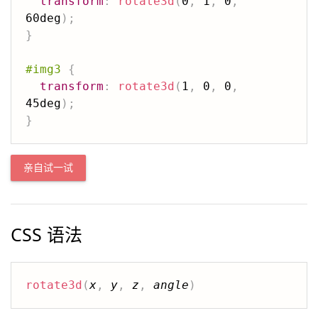
transform
:
rotate3d
(
0
,
 1
,
 0
,
60deg
)
;
}
#img3
{
transform
:
rotate3d
(
1
,
 0
,
 0
,
45deg
)
;
}
亲自试一试
CSS 语法
rotate3d
(
x
,
y
,
z
,
angle
)