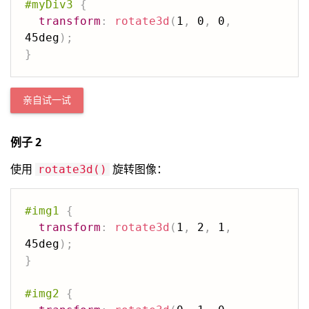
#myDiv3
{
transform
:
rotate3d
(
1
,
 0
,
 0
,
45deg
)
;
}
亲自试一试
例子 2
使用
旋转图像：
rotate3d()
#img1
{
transform
:
rotate3d
(
1
,
 2
,
 1
,
45deg
)
;
}
#img2
{