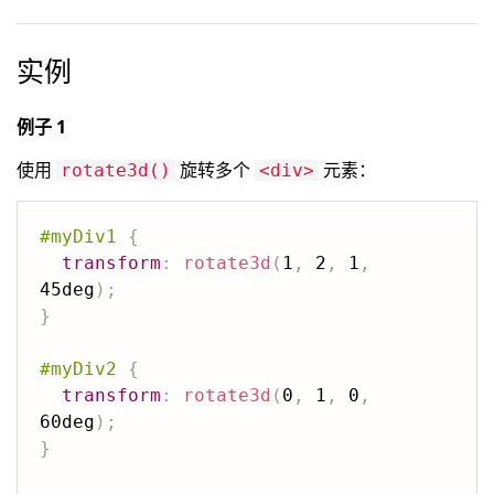
实例
例子 1
使用
旋转多个
元素：
rotate3d()
<div>
#myDiv1
{
transform
:
rotate3d
(
1
,
 2
,
 1
,
45deg
)
;
}
#myDiv2
{
transform
:
rotate3d
(
0
,
 1
,
 0
,
60deg
)
;
}