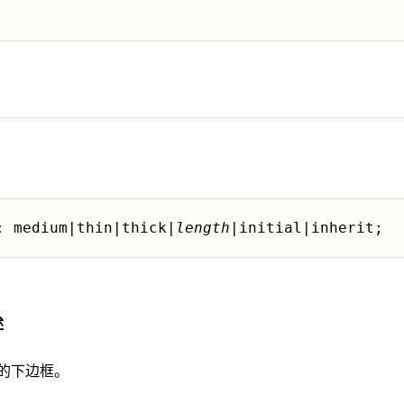
: medium|thin|thick|
length
|initial|inherit;
述
的下边框。