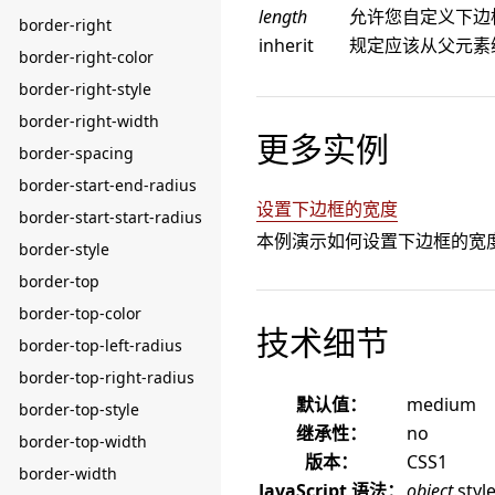
length
允许您自定义下边
border-right
inherit
规定应该从父元素
border-right-color
border-right-style
border-right-width
更多实例
border-spacing
border-start-end-radius
设置下边框的宽度
border-start-start-radius
本例演示如何设置下边框的宽
border-style
border-top
border-top-color
技术细节
border-top-left-radius
border-top-right-radius
默认值：
medium
border-top-style
继承性：
no
border-top-width
版本：
CSS1
border-width
JavaScript 语法：
object
.sty