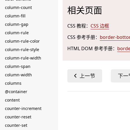
相关页面
column-count
column-fill
column-gap
CSS 教程：
CSS 边框
column-rule
CSS 参考手册：
border-bott
column-rule-color
HTML DOM 参考手册：
bord
column-rule-style
column-rule-width
column-span
column-width
columns
@container
content
counter-increment
counter-reset
counter-set