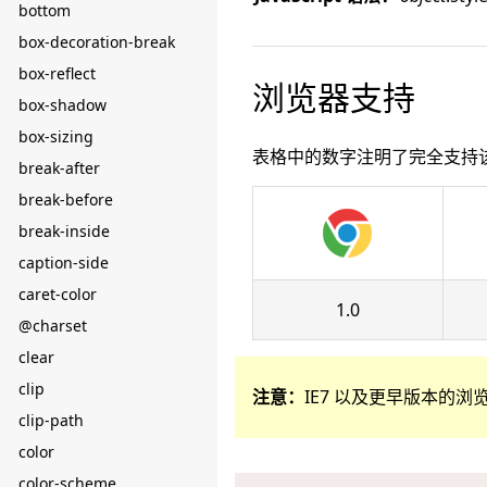
bottom
box-decoration-break
box-reflect
浏览器支持
box-shadow
box-sizing
表格中的数字注明了完全支持
break-after
break-before
break-inside
caption-side
caret-color
1.0
@charset
clear
clip
注意：
IE7 以及更早版本的浏
clip-path
color
color-scheme