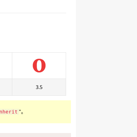
3.5
"。
nherit