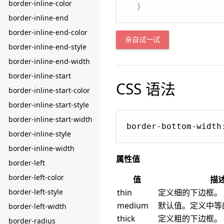
border-inline-color
}
border-inline-end
border-inline-end-color
亲自试一试
border-inline-end-style
border-inline-end-width
border-inline-start
CSS 语法
border-inline-start-color
border-inline-start-style
border-inline-start-width
border-bottom-width
border-inline-style
border-inline-width
属性值
border-left
border-left-color
值
描
border-left-style
thin
定义细的下边框。
medium
默认值。定义中等
border-left-width
thick
定义粗的下边框。
border-radius