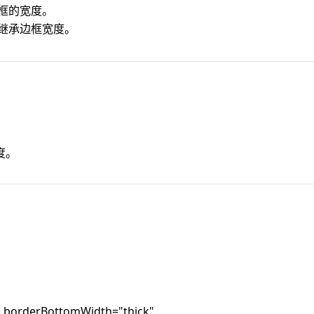
框的宽度。
继承边框宽度。
度。
le.borderBottomWidth="thick"