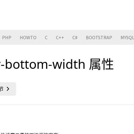
PHP
HOWTO
C
C++
C#
BOOTSTRAP
MYSQ
r-bottom-width 属性