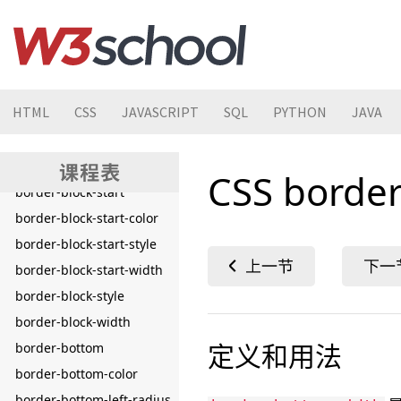
border
border-block
border-block-color
border-block-end
HTML
CSS
JAVASCRIPT
SQL
PYTHON
JAVA
border-block-end-color
border-block-end-style
border-block-end-width
CSS borde
border-block-start
border-block-start-color
border-block-start-style
border-block-start-width
border-block-style
border-block-width
定义和用法
border-bottom
border-bottom-color
border-bottom-left-radius