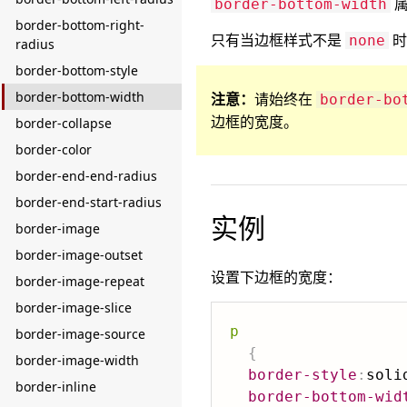
属
border-bottom-width
border-bottom-right-
只有当边框样式不是
时
none
radius
border-bottom-style
border-bottom-width
注意：
请始终在
border-bo
边框的宽度。
border-collapse
border-color
border-end-end-radius
border-end-start-radius
实例
border-image
border-image-outset
设置下边框的宽度：
border-image-repeat
border-image-slice
p
border-image-source
{
border-image-width
border-style
:
soli
border-inline
border-bottom-wid