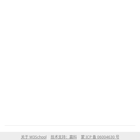
关于 W3School
技术支持：赢科
蒙 ICP 备 06004630 号