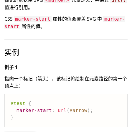
标记的形状由 SVG
元素定义，并通过
<marker>
url()
值进行引用。
CSS
属性的值会覆盖 SVG 中
marker-start
marker-
属性的值。
start
实例
例子 1
指向一个标记（箭头），该标记将绘制在元素路径的第一个
顶点上：
#test
{
marker-start
:
url
(
#arrow
)
;
}