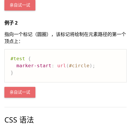
亲自试一试
例子 2
指向一个标记（圆圈），该标记将绘制在元素路径的第一个
顶点上：
#test
{
marker-start
:
url
(
#circle
)
;
}
亲自试一试
CSS 语法