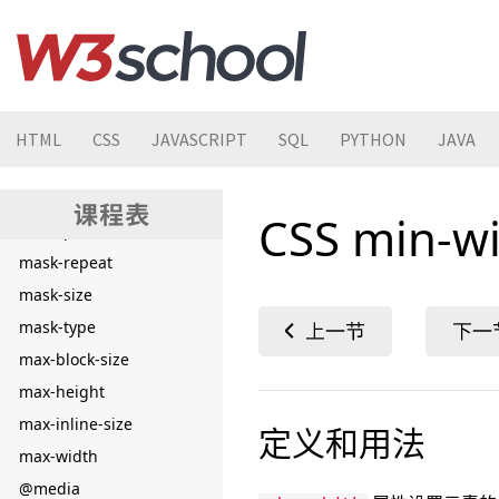
marker-start
mask
mask-clip
mask-composite
mask-image
HTML
CSS
JAVASCRIPT
SQL
PYTHON
JAVA
mask-mode
mask-origin
CSS min-w
mask-position
mask-repeat
mask-size
mask-type
max-block-size
max-height
max-inline-size
定义和用法
max-width
@media