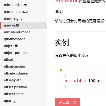
属性设置元素的
min-width
min-block-size
说明
min-inline-size
min-height
该属性值会对元素的宽度设置
min-width
mix-blend-mode
@namespace
实例
object-fit
object-position
设置段落的最小宽度：
offset
offset-anchor
p
offset-distance
{
offset-path
min-width
:
100px
;
}
offset-position
offset-rotate
opacity
亲自试一试