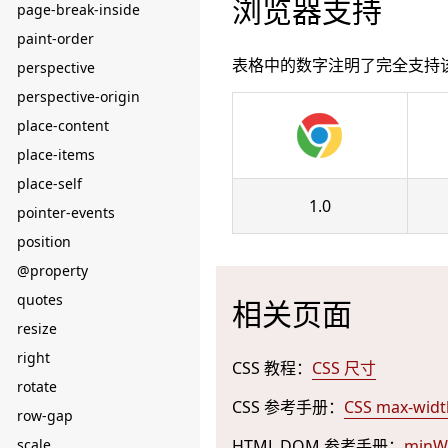
浏览器支持
page-break-inside
paint-order
表格中的数字注明了完全支持
perspective
perspective-origin
place-content
place-items
place-self
1.0
pointer-events
position
@property
quotes
相关页面
resize
right
CSS 教程：
CSS 尺寸
rotate
CSS 参考手册：
CSS max-wid
row-gap
scale
HTML DOM 参考手册：
minW