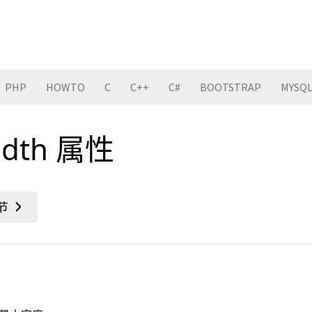
PHP
HOWTO
C
C++
C#
BOOTSTRAP
MYSQ
idth 属性