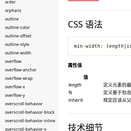
order
orphans
outline
CSS 语法
outline-color
outline-offset
outline-style
min-width: 
length
|i
outline-width
overflow
属性值
overflow-anchor
值
overflow-wrap
length
定义元素的
overflow-x
%
定义基于包
overflow-y
inherit
规定应该从父元
overscroll-behavior
overscroll-behavior-block
overscroll-behavior-inline
技术细节
overscroll-behavior-x