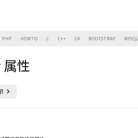
PHP
HOWTO
C
C++
C#
BOOTSTRAP
MYSQ
er 属性