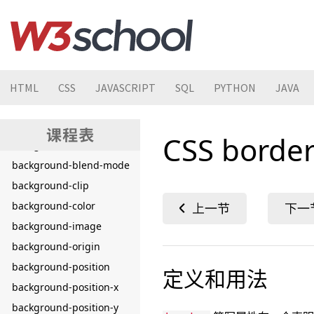
animation-name
animation-play-state
animation-timing-function
aspect-ratio
backdrop-filter
HTML
CSS
JAVASCRIPT
SQL
PYTHON
JAVA
backface-visibility
background
CSS bord
background-attachment
background-blend-mode
background-clip
background-color
background-image
background-origin
background-position
定义和用法
background-position-x
background-position-y