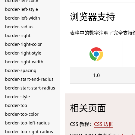
border-left-color
border-left-style
浏览器支持
border-left-width
border-radius
表格中的数字注明了完全支持
border-right
border-right-color
border-right-style
border-right-width
border-spacing
1.0
border-start-end-radius
border-start-start-radius
border-style
相关页面
border-top
border-top-color
border-top-left-radius
CSS 教程：
CSS 边框
border-top-right-radius