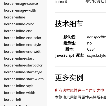
inherit
规定应该从父
border-image-source
border-image-width
border-inline
技术细节
border-inline-color
border-inline-end
默认值：
not specifi
border-inline-end-color
继承性：
no
border-inline-end-style
版本：
CSS1
border-inline-end-width
JavaScript 语法：
object
.styl
border-inline-start
border-inline-start-color
border-inline-start-style
更多实例
border-inline-start-width
border-inline-style
所有边框属性在一个声明之中
border-inline-width
本例演示用简写属性来将所有
border-left