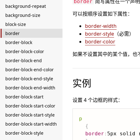
简写属性在一个声明
border
background-repeat
可以按顺序设置如下属性：
background-size
block-size
border-width
border
border-style
（必需）
border-color
border-block
border-block-color
如果不设置其中的某个值，也
border-block-end
border-block-end-color
border-block-end-style
实例
border-block-end-width
border-block-start
设置 4 个边框的样式：
border-block-start-color
border-block-start-style
p
border-block-start-width
{
border-block-style
border
:
5px solid 