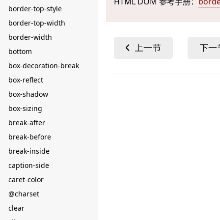
HTML DOM 参考手册：
bord
border-top-style
border-top-width
border-width
bottom
box-decoration-break
box-reflect
box-shadow
box-sizing
break-after
break-before
break-inside
caption-side
caret-color
@charset
clear