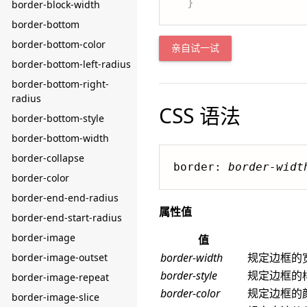
}
border-block-width
border-bottom
border-bottom-color
亲自试一试
border-bottom-left-radius
border-bottom-right-
radius
CSS 语法
border-bottom-style
border-bottom-width
border-collapse
border: 
border-widt
border-color
border-end-end-radius
属性值
border-end-start-radius
border-image
值
border-width
规定边框的
border-image-outset
border-style
规定边框的
border-image-repeat
border-color
规定边框的
border-image-slice