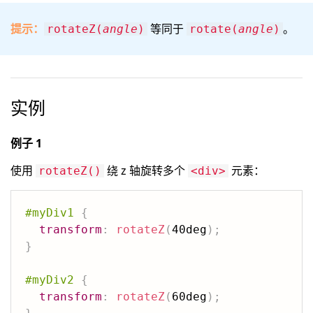
提示：
等同于
。
rotateZ(
angle
)
rotate(
angle
)
实例
例子 1
使用
绕 z 轴旋转多个
元素：
rotateZ()
<div>
#myDiv1
{
transform
:
rotateZ
(
40deg
)
;
}
#myDiv2
{
transform
:
rotateZ
(
60deg
)
;