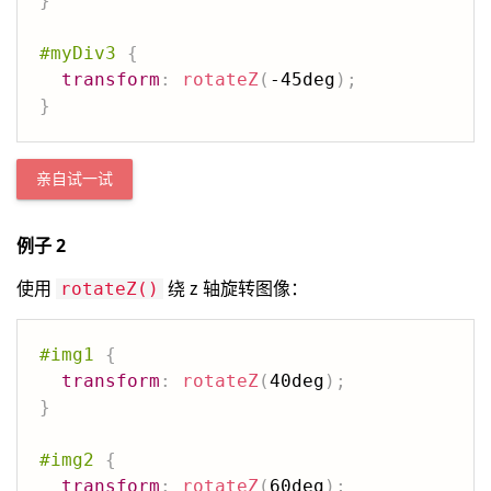
}
#myDiv3
{
transform
:
rotateZ
(
-45deg
)
;
}
亲自试一试
例子 2
使用
绕 z 轴旋转图像：
rotateZ()
#img1
{
transform
:
rotateZ
(
40deg
)
;
}
#img2
{
transform
:
rotateZ
(
60deg
)
;