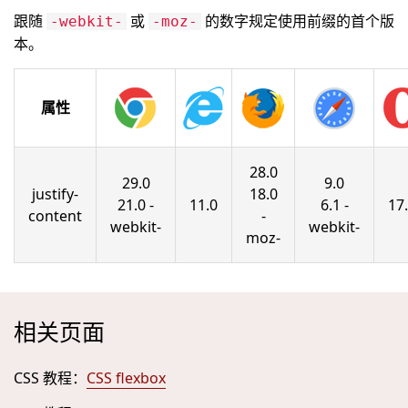
跟随
或
的数字规定使用前缀的首个版
-webkit-
-moz-
本。
属性
28.0
29.0
9.0
justify-
18.0
21.0 -
11.0
6.1 -
17
content
-
webkit-
webkit-
moz-
相关页面
CSS 教程：
CSS flexbox