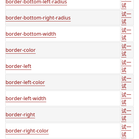
border-bottom-left-radius
试
试一
border-bottom-right-radius
试
试一
border-bottom-width
试
试一
border-color
试
试一
border-left
试
试一
border-left-color
试
试一
border-left-width
试
试一
border-right
试
试一
border-right-color
试