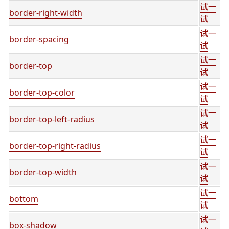
试一
border-right-width
试
试一
border-spacing
试
试一
border-top
试
试一
border-top-color
试
试一
border-top-left-radius
试
试一
border-top-right-radius
试
试一
border-top-width
试
试一
bottom
试
试一
box-shadow