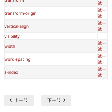
transform
试
试一
transform-origin
试
试一
vertical-align
试
visibility
试一
width
试
试一
word-spacing
试
试一
z-index
试