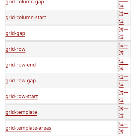
grid-column-gap
试
试一
grid-column-start
试
试一
grid-gap
试
试一
grid-row
试
试一
grid-row-end
试
试一
grid-row-gap
试
试一
grid-row-start
试
试一
grid-template
试
试一
grid-template-areas
试