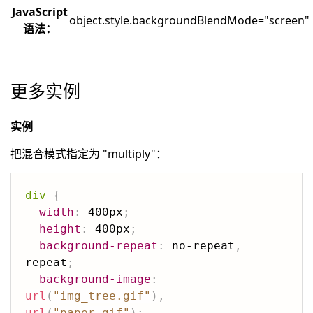
JavaScript
object.style.backgroundBlendMode="screen"
语法：
更多实例
实例
把混合模式指定为 "multiply"：
div
{
width
:
 400px
;
height
:
 400px
;
background-repeat
:
 no-repeat
,
repeat
;
background-image
:
url
(
"img_tree.gif"
)
,
url
(
"paper.gif"
)
;