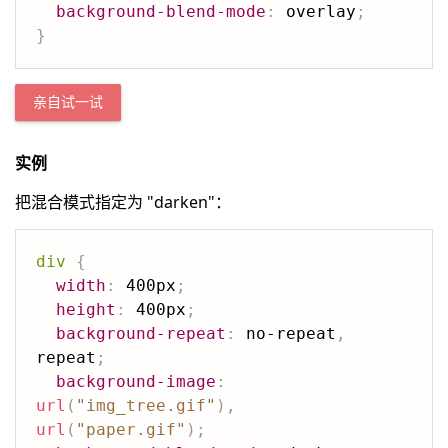
background-blend-mode
:
 overlay
;
}
亲自试一试
实例
把混合模式指定为 "darken"：
div
{
width
:
 400px
;
height
:
 400px
;
background-repeat
:
 no-repeat
,
repeat
;
background-image
:
url
(
"img_tree.gif"
)
,
url
(
"paper.gif"
)
;