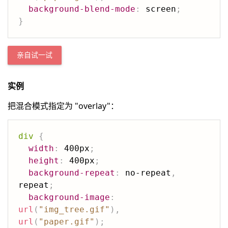
background-blend-mode
:
 screen
;
}
亲自试一试
实例
把混合模式指定为 "overlay"：
div
{
width
:
 400px
;
height
:
 400px
;
background-repeat
:
 no-repeat
,
repeat
;
background-image
:
url
(
"img_tree.gif"
)
,
url
(
"paper.gif"
)
;