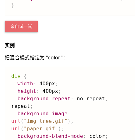
}
亲自试一试
实例
把混合模式指定为 "color"：
div
{
width
:
 400px
;
height
:
 400px
;
background-repeat
:
 no-repeat
,
repeat
;
background-image
:
url
(
"img_tree.gif"
)
,
url
(
"paper.gif"
)
;
background-blend-mode
:
 color
;