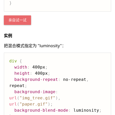
}
亲自试一试
实例
把混合模式指定为 "luminosity"：
div
{
width
:
 400px
;
height
:
 400px
;
background-repeat
:
 no-repeat
,
repeat
;
background-image
:
url
(
"img_tree.gif"
)
,
url
(
"paper.gif"
)
;
background-blend-mode
:
 luminosity
;