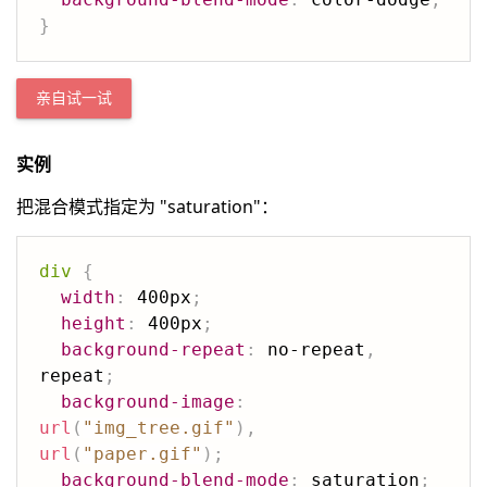
}
亲自试一试
实例
把混合模式指定为 "saturation"：
div
{
width
:
 400px
;
height
:
 400px
;
background-repeat
:
 no-repeat
,
repeat
;
background-image
:
url
(
"img_tree.gif"
)
,
url
(
"paper.gif"
)
;
background-blend-mode
:
 saturation
;