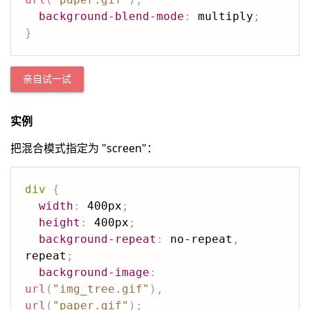
background-blend-mode
:
 multiply
;
}
亲自试一试
实例
把混合模式指定为 "screen"：
div
{
width
:
 400px
;
height
:
 400px
;
background-repeat
:
 no-repeat
,
repeat
;
background-image
:
url
(
"img_tree.gif"
)
,
url
(
"paper.gif"
)
;