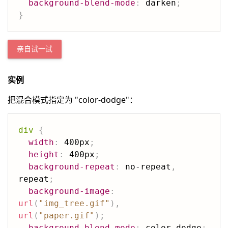
background-blend-mode
:
 darken
;
}
亲自试一试
实例
把混合模式指定为 "color-dodge"：
div
{
width
:
 400px
;
height
:
 400px
;
background-repeat
:
 no-repeat
,
repeat
;
background-image
:
url
(
"img_tree.gif"
)
,
url
(
"paper.gif"
)
;
background-blend-mode
:
 color-dodge
;