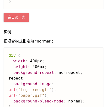
}
亲自试一试
实例
把混合模式指定为 "normal"：
div
{
width
:
 400px
;
height
:
 400px
;
background-repeat
:
 no-repeat
,
repeat
;
background-image
:
url
(
"img_tree.gif"
)
,
url
(
"paper.gif"
)
;
background-blend-mode
:
 normal
;
}