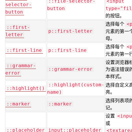
::file-selector-
<input
selector-
button
type="fil
button
的按钮。
选择每个
<
::first-
元素的第一
p::first-letter
letter
母。
选择每个
<
::first-line
p::first-line
元素的第一
设置浏览器
::grammar-
为语法错误
::grammar-error
error
本样式。
选择自定义
::highlight(custom-
::highlight()
亮。
name)
选择列表项
::marker
::marker
记。
设置
<inpu
或
::placeholder
input::placeholder
<textare