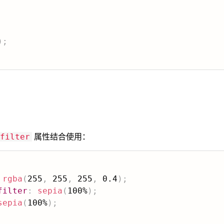
)
;
属性结合使用：
filter
rgba
(
255
,
 255
,
 255
,
 0.4
)
;
filter
:
sepia
(
100%
)
;
sepia
(
100%
)
;