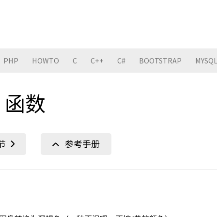
PHP
HOWTO
C
C++
C#
BOOTSTRAP
MYSQ
() 函数