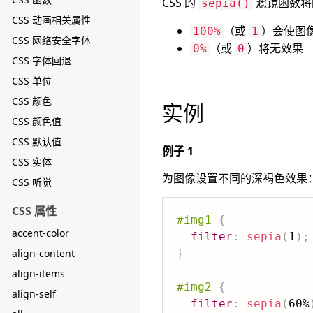
CSS 的
滤镜函数将
sepia()
CSS 动画相关属性
（或
）会使图
100%
1
CSS 网络安全字体
（或
）将无效果
0%
0
CSS 字体回退
CSS 单位
CSS 颜色
实例
CSS 颜色值
CSS 默认值
例子 1
CSS 实体
为图像设置不同的深褐色效果
CSS 听觉
CSS 属性
#img1
{
accent-color
filter
:
sepia
(
1
)
;
align-content
}
align-items
#img2
{
align-self
filter
:
sepia
(
60%