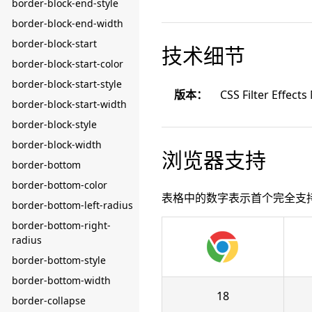
border-block-end-style
border-block-end-width
border-block-start
技术细节
border-block-start-color
border-block-start-style
版本：
CSS Filter Effects
border-block-start-width
border-block-style
border-block-width
浏览器支持
border-bottom
border-bottom-color
表格中的数字表示首个完全支
border-bottom-left-radius
border-bottom-right-
radius
border-bottom-style
border-bottom-width
18
border-collapse