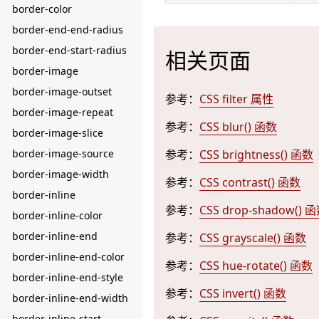
border-color
border-end-end-radius
border-end-start-radius
相关页面
border-image
border-image-outset
参考：
CSS filter 属性
border-image-repeat
参考：
CSS blur() 函数
border-image-slice
border-image-source
参考：
CSS brightness() 函数
border-image-width
参考：
CSS contrast() 函数
border-inline
参考：
CSS drop-shadow() 
border-inline-color
border-inline-end
参考：
CSS grayscale() 函数
border-inline-end-color
参考：
CSS hue-rotate() 函数
border-inline-end-style
参考：
CSS invert() 函数
border-inline-end-width
border-inline-start