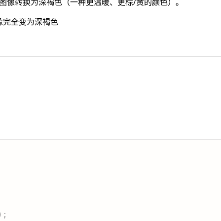
图像转换为深褐色（一种更温暖、更棕/黄的颜色）。
像完全变为深褐色
：
)
;