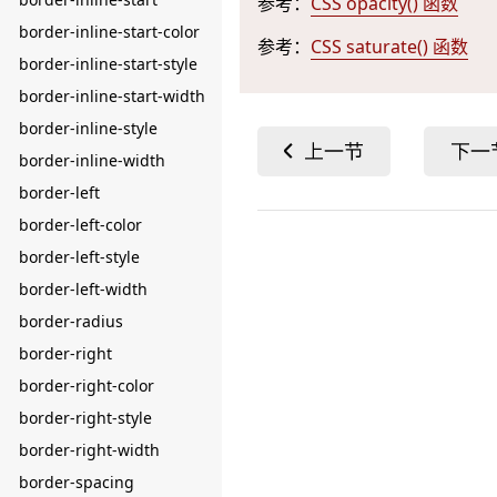
参考：
CSS opacity() 函数
border-inline-start-color
参考：
CSS saturate() 函数
border-inline-start-style
border-inline-start-width
border-inline-style
border-inline-width
border-left
border-left-color
border-left-style
border-left-width
border-radius
border-right
border-right-color
border-right-style
border-right-width
border-spacing