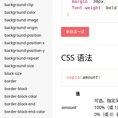
margin
:
 30px
;
background-clip
font-weight
:
 bold
background-color
}
background-image
background-origin
亲自试一试
background-position
background-position-x
background-position-y
CSS 语法
background-repeat
background-size
block-size
sepia
(
amount
)
border
border-block
值
border-block-color
可选。指定
border-block-end
amount
100%（或
border-block-end-color
0%（或 0