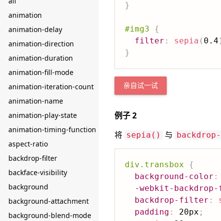
all
}
animation
#img3
{
animation-delay
filter
:
sepia
(
0.4
animation-direction
}
animation-duration
animation-fill-mode
animation-iteration-count
亲自试一试
animation-name
例子 2
animation-play-state
animation-timing-function
将
与
sepia()
backdrop-
aspect-ratio
backdrop-filter
div.transbox
{
backface-visibility
background-color
:
background
-webkit-backdrop-
backdrop-filter
:
background-attachment
padding
:
 20px
;
background-blend-mode