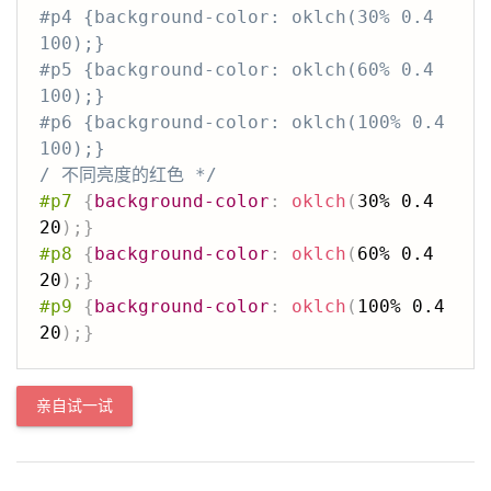
#p4 {background-color: oklch(30% 0.4 
100);}

#p5 {background-color: oklch(60% 0.4 
100);}

#p6 {background-color: oklch(100% 0.4 
100);}

/ 不同亮度的红色 */
#p7
{
background-color
:
oklch
(
30% 0.4 
20
)
;
}
#p8
{
background-color
:
oklch
(
60% 0.4 
20
)
;
}
#p9
{
background-color
:
oklch
(
100% 0.4 
20
)
;
}
亲自试一试