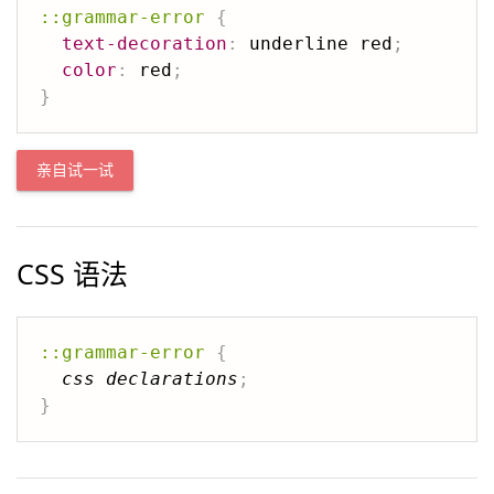
::grammar-error
{
text-decoration
:
 underline red
;
color
:
 red
;
}
亲自试一试
CSS 语法
::grammar-error
{
css declarations
;
}