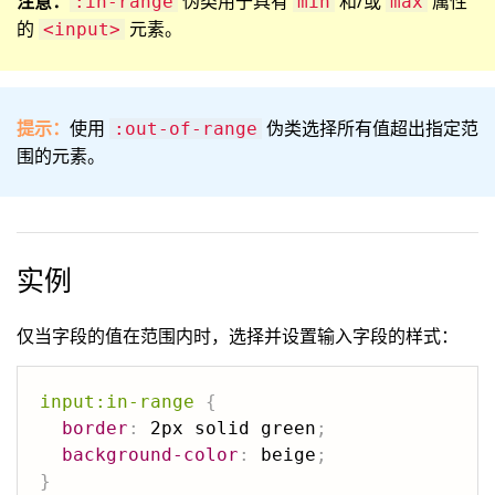
注意：
伪类用于具有
和/或
属性
:in-range
min
max
的
元素。
<input>
提示：
使用
伪类选择所有值超出指定范
:out-of-range
围的元素。
实例
仅当字段的值在范围内时，选择并设置输入字段的样式：
input:in-range
{
border
:
 2px solid green
;
background-color
:
 beige
;
}