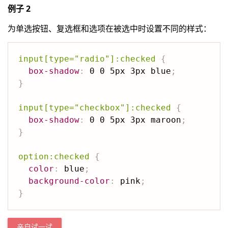
例子 2
为单选按钮、复选框和选项在被选中时设置不同的样式：
input[type="radio"]:checked
{
box-shadow
:
 0 0 5px 3px blue
;
}
input[type="checkbox"]:checked
{
box-shadow
:
 0 0 5px 3px maroon
;
}
option:checked
{
color
:
 blue
;
background-color
:
 pink
;
}
亲自试一试