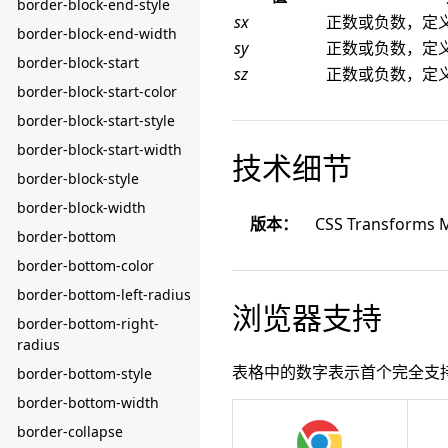
border-block-end-style
sx
正数或负数，定
border-block-end-width
sy
正数或负数，定
border-block-start
sz
正数或负数，定义
border-block-start-color
border-block-start-style
border-block-start-width
技术细节
border-block-style
border-block-width
版本：
CSS Transforms M
border-bottom
border-bottom-color
border-bottom-left-radius
浏览器支持
border-bottom-right-
radius
表格中的数字表示首个完全支
border-bottom-style
border-bottom-width
border-collapse