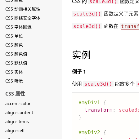
CSS 的
函数定义
scale3d()
CSS 动画相关属性
函数定义了元素在
scale3d()
CSS 网络安全字体
函数在
scale3d()
trans
CSS 字体回退
CSS 单位
CSS 颜色
实例
CSS 颜色值
CSS 默认值
例子 1
CSS 实体
CSS 听觉
使用
缩放多个
scale3d()
CSS 属性
#myDiv1
{
accent-color
transform
:
scale3
align-content
}
align-items
align-self
#myDiv2
{