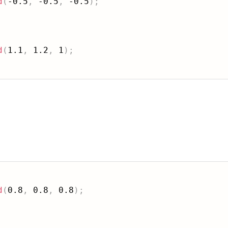
d
(
-0.5
,
 -0.5
,
 -0.5
)
;
d
(
1.1
,
 1.2
,
 1
)
;
：
d
(
0.8
,
 0.8
,
 0.8
)
;