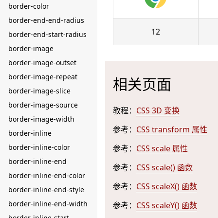
border-color
border-end-end-radius
12
border-end-start-radius
border-image
border-image-outset
border-image-repeat
相关页面
border-image-slice
border-image-source
教程：
CSS 3D 变换
border-image-width
参考：
CSS transform 属性
border-inline
border-inline-color
参考：
CSS scale 属性
border-inline-end
参考：
CSS scale() 函数
border-inline-end-color
参考：
CSS scaleX() 函数
border-inline-end-style
border-inline-end-width
参考：
CSS scaleY() 函数
border-inline-start