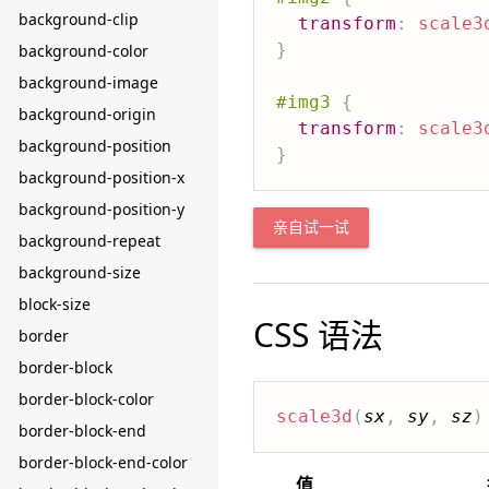
background-clip
transform
:
scale3
}
background-color
background-image
#img3
{
background-origin
transform
:
scale3
background-position
}
background-position-x
background-position-y
亲自试一试
background-repeat
background-size
block-size
CSS 语法
border
border-block
border-block-color
scale3d
(
sx
,
sy
,
sz
)
border-block-end
border-block-end-color
值