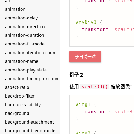
all
transform
:
scale3
}
animation
animation-delay
#myDiv3
{
animation-direction
transform
:
scale3
animation-duration
}
animation-fill-mode
animation-iteration-count
亲自试一试
animation-name
animation-play-state
例子 2
animation-timing-function
使用
缩放图像
scale3d()
aspect-ratio
backdrop-filter
backface-visibility
#img1
{
transform
:
scale3
background
}
background-attachment
background-blend-mode
#img2
{