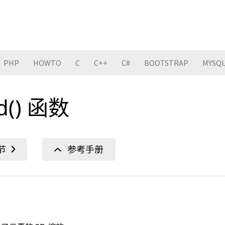
PHP
HOWTO
C
C++
C#
BOOTSTRAP
MYSQ
3d() 函数