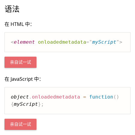
语法
在 HTML 中：
<
element
onloadedmetadata
=
"
myScript
"
>
亲自试一试
在 JavaScript 中：
object
.
onloadedmetadata
=
function
(
)
{
myScript
}
;
亲自试一试