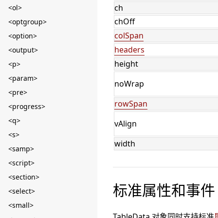
ch
<ol>
chOff
<optgroup>
colSpan
<option>
headers
<output>
height
<p>
<param>
noWrap
<pre>
rowSpan
<progress>
<q>
vAlign
<s>
width
<samp>
<script>
<section>
标准属性和事件
<select>
<small>
TableData 对象同时支持标准