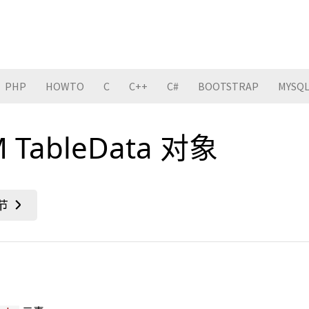
PHP
HOWTO
C
C++
C#
BOOTSTRAP
MYSQ
 TableData 对象