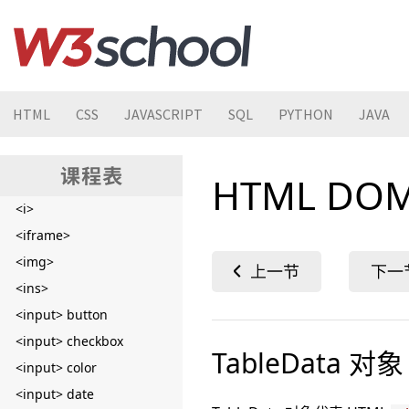
<footer>
<form>
<head>
<header>
HTML
CSS
JAVASCRIPT
SQL
PYTHON
JAVA
<h1> - <h6>
<hr>
HTML DOM
<html>
<i>
<iframe>
<img>
<ins>
<input> button
<input> checkbox
TableData 对象
<input> color
<input> date