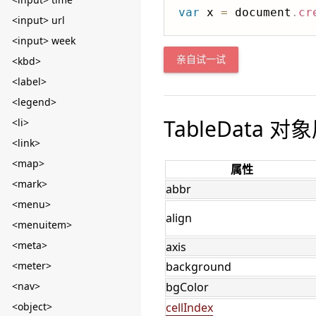
var
 x 
=
 document
.
cr
<input> url
<input> week
<kbd>
亲自试一试
<label>
<legend>
TableData 对
<li>
<link>
<map>
属性
<mark>
abbr
<menu>
align
<menuitem>
<meta>
axis
<meter>
background
<nav>
bgColor
<object>
cellIndex