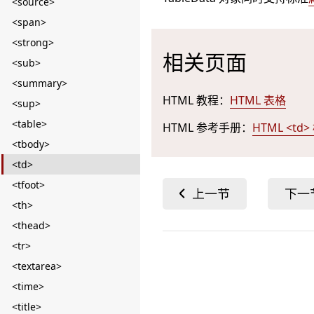
<source>
<span>
<strong>
相关页面
<sub>
<summary>
HTML 教程：
HTML 表格
<sup>
<table>
HTML 参考手册：
HTML <td
<tbody>
<td>
<tfoot>
<th>
<thead>
<tr>
<textarea>
<time>
<title>