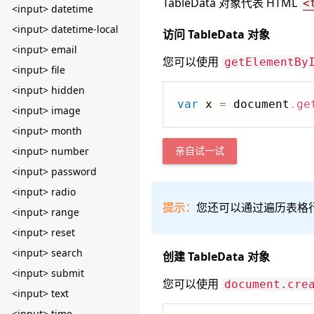
TableData 对象代表 HTML
<
<input> datetime
<input> datetime-local
访问 TableData 对象
<input> email
您可以使用
getElementBy
<input> file
<input> hidden
var
 x 
=
 document
.
ge
<input> image
<input> month
<input> number
亲自试一试
<input> password
<input> radio
提示：
您还可以通过遍历表格
<input> range
<input> reset
<input> search
创建 TableData 对象
<input> submit
您可以使用
document.cre
<input> text
<input> time