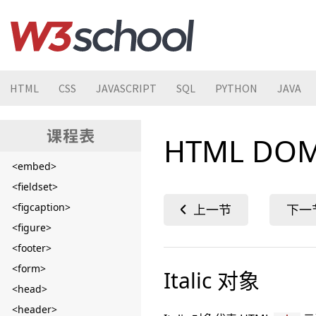
<del>
<details>
<dfn>
<dialog>
<div>
HTML
CSS
JAVASCRIPT
SQL
PYTHON
JAVA
<dl>
<dt>
HTML DOM 
<em>
<embed>
<fieldset>
<figcaption>
<figure>
<footer>
<form>
Italic 对象
<head>
<header>