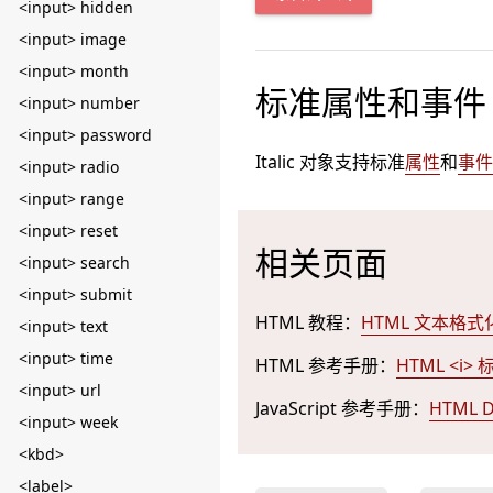
<input> hidden
<input> image
<input> month
标准属性和事件
<input> number
<input> password
Italic 对象支持标准
属性
和
事件
<input> radio
<input> range
<input> reset
相关页面
<input> search
<input> submit
HTML 教程：
HTML 文本格式
<input> text
<input> time
HTML 参考手册：
HTML <i> 
<input> url
JavaScript 参考手册：
HTML 
<input> week
<kbd>
<label>