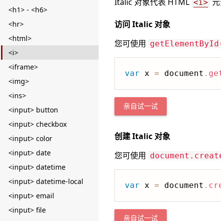
Italic 对象代表 HTML
元
<i>
<h1> - <h6>
访问 Italic 对象
<hr>
<html>
您可使用
getElementById
<i>
<iframe>
var
 x 
=
 document
.
ge
<img>
<ins>
亲自试一试
<input> button
<input> checkbox
创建 Italic 对象
<input> color
<input> date
您可使用
document.creat
<input> datetime
<input> datetime-local
var
 x 
=
 document
.
cr
<input> email
<input> file
亲自试一试