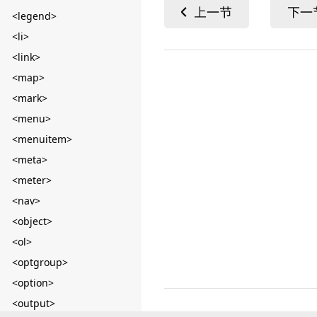
<legend>
<li>
<link>
<map>
<mark>
<menu>
<menuitem>
<meta>
<meter>
<nav>
<object>
<ol>
<optgroup>
<option>
<output>