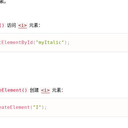
素。
访问
元素：
()
<i>
tElementById
(
"myItalic"
)
;
创建
元素：
eElement()
<i>
eateElement
(
"I"
)
;