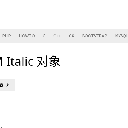
PHP
HOWTO
C
C++
C#
BOOTSTRAP
MYSQ
Italic 对象