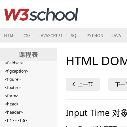
<dfn>
<dialog>
<div>
<dl>
HTML
CSS
JAVASCRIPT
SQL
PYTHON
JAVA
<dt>
<em>
<embed>
HTML DOM
<fieldset>
<figcaption>
<figure>
<footer>
<form>
<head>
Input Time 对
<header>
<h1> - <h6>