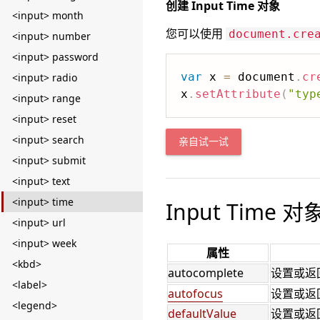
创建 Input Time 对象
<input> month
您可以使用
document.cre
<input> number
<input> password
var
 x 
=
 document
.
cr
<input> radio
x
.
setAttribute
(
"typ
<input> range
<input> reset
<input> search
亲自试一试
<input> submit
<input> text
<input> time
Input Time 
<input> url
<input> week
属性
<kbd>
autocomplete
设置或返
<label>
autofocus
设置或返
<legend>
defaultValue
设置或返