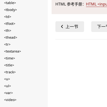
<table>
HTML 参考手册：
HTML <inp
<tbody>
<td>
<tfoot>
<th>
<thead>
<tr>
<textarea>
<time>
<title>
<track>
<u>
<ul>
<var>
<video>