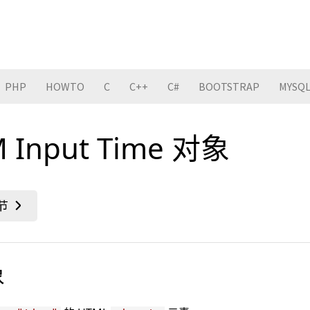
PHP
HOWTO
C
C++
C#
BOOTSTRAP
MYSQ
 Input Time 对象
象