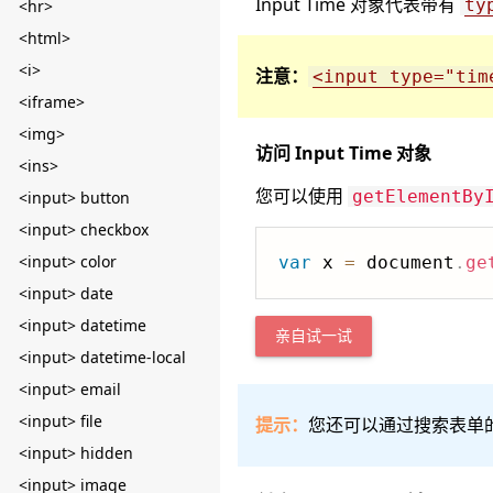
Input Time 对象代表带有
ty
<hr>
<html>
<i>
注意：
<input type="tim
<iframe>
<img>
访问 Input Time 对象
<ins>
您可以使用
getElementBy
<input> button
<input> checkbox
<input> color
var
 x 
=
 document
.
ge
<input> date
<input> datetime
亲自试一试
<input> datetime-local
<input> email
<input> file
提示：
您还可以通过搜索表单
<input> hidden
<input> image