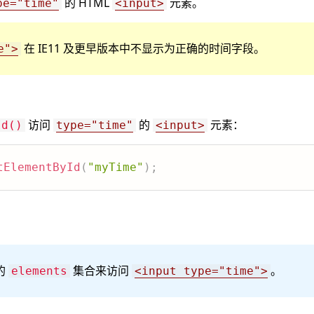
的 HTML
元素。
pe="time"
<input>
在 IE11 及更早版本中不显示为正确的时间字段。
e">
访问
的
元素：
Id()
type="time"
<input>
tElementById
(
"myTime"
)
;
的
集合来访问
。
elements
<input type="time">