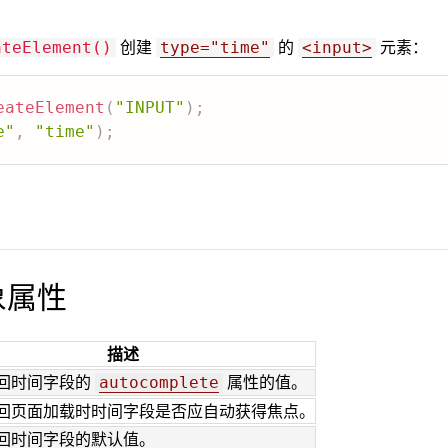
创建
的
元素：
ateElement()
type="time"
<input>
eateElement
(
"INPUT"
)
;
e"
,
"time"
)
;
对象属性
描述
回时间字段的
属性的值。
autocomplete
回页面加载时时间字段是否应自动获得焦点。
回时间字段的默认值。