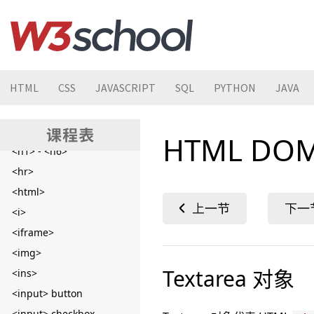
<fieldset>
<figcaption>
<figure>
<footer>
HTML
CSS
JAVASCRIPT
SQL
PYTHON
JAVA
<form>
<head>
<header>
HTML DOM
<h1> - <h6>
<hr>
<html>
<i>
<iframe>
<img>
Textarea 对象
<ins>
<input> button
<input> checkbox