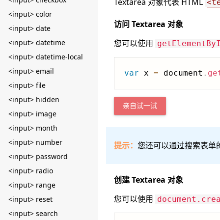
Textarea 对象代表 HTML
<t
<input> color
访问 Textarea 对象
<input> date
<input> datetime
您可以使用
getElementBy
<input> datetime-local
<input> email
var
 x 
=
 document
.
ge
<input> file
<input> hidden
亲自试一试
<input> image
<input> month
<input> number
提示：
您还可以通过搜索表单
<input> password
<input> radio
创建 Textarea 对象
<input> range
您可以使用
<input> reset
document.cre
<input> search