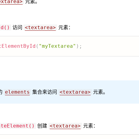
元素。
extarea>
访问
元素：
Id()
<textarea>
tElementById
(
"myTextarea"
)
;
的
集合来访问
元素。
elements
<textarea>
创建
元素：
ateElement()
<textarea>