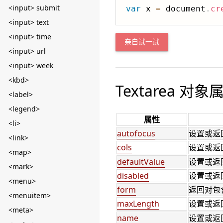
<input> submit
var
 x 
=
 document
.
cr
<input> text
<input> time
亲自试一试
<input> url
<input> week
<kbd>
Textarea 对象
<label>
<legend>
属性
<li>
autofocus
设置或返
<link>
cols
设置或返
<map>
defaultValue
设置或返
<mark>
disabled
设置或返
<menu>
form
返回对包
<menuitem>
maxLength
设置或返
<meta>
name
设置或返