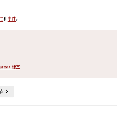
性
和
事件
。
tarea> 标签