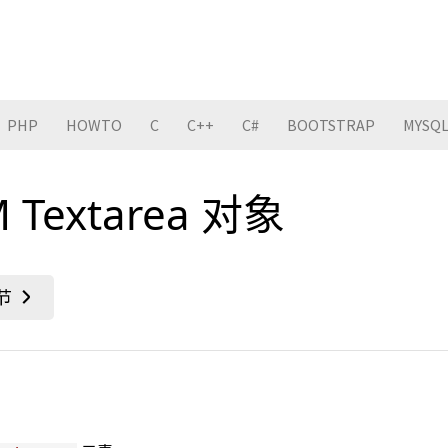
PHP
HOWTO
C
C++
C#
BOOTSTRAP
MYSQ
 Textarea 对象