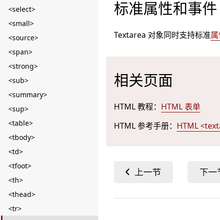
标准属性和事件
<select>
<small>
Textarea 对象同时支持标准
属
<source>
<span>
<strong>
相关页面
<sub>
<summary>
HTML 教程：
HTML 表单
<sup>
<table>
HTML 参考手册：
HTML <tex
<tbody>
<td>
<tfoot>
<th>
<thead>
<tr>