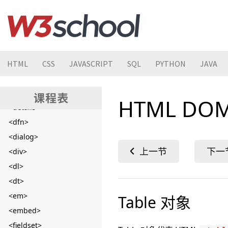
<cite>
<code>
<col>
<colgroup>
<datalist>
HTML
CSS
JAVASCRIPT
SQL
PYTHON
JAVA
<dd>
<del>
HTML DOM
<details>
<dfn>
<dialog>
<div>
<dl>
<dt>
<em>
Table 对象
<embed>
<fieldset>