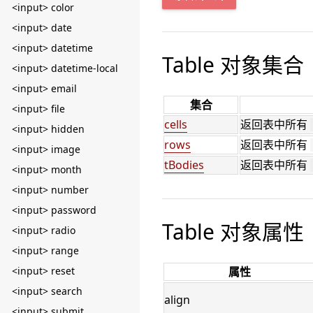
<input> color
<input> date
<input> datetime
Table 对象集合
<input> datetime-local
<input> email
集合
<input> file
cells
返回表中所有
<input> hidden
rows
返回表中所有
<input> image
tBodies
返回表中所有
<input> month
<input> number
<input> password
Table 对象属性
<input> radio
<input> range
<input> reset
属性
<input> search
align
<input> submit