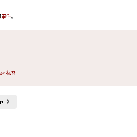
和
事件
。
le> 标签