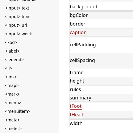
background
<input> text
bgColor
<input> time
border
<input> url
caption
<input> week
<kbd>
cellPadding
<label>
<legend>
cellSpacing
<li>
frame
<link>
height
<map>
rules
<mark>
summary
<menu>
tFoot
<menuitem>
tHead
<meta>
width
<meter>