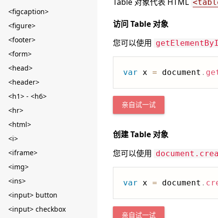
Table 对象代表 HTML
<tabl
<figcaption>
访问 Table 对象
<figure>
<footer>
您可以使用
getElementBy
<form>
<head>
var
 x 
=
 document
.
ge
<header>
<h1> - <h6>
亲自试一试
<hr>
<html>
创建 Table 对象
<i>
<iframe>
您可以使用
document.cre
<img>
<ins>
var
 x 
=
 document
.
cr
<input> button
<input> checkbox
亲自试一试