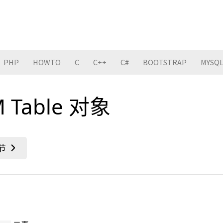
PHP
HOWTO
C
C++
C#
BOOTSTRAP
MYSQ
 Table 对象