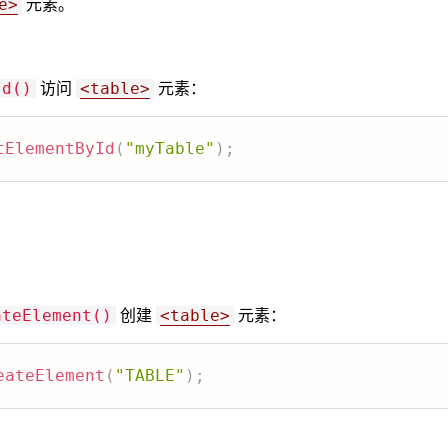
元素。
e>
访问
元素：
Id()
<table>
tElementById
(
"myTable"
)
;
创建
元素：
ateElement()
<table>
eateElement
(
"TABLE"
)
;