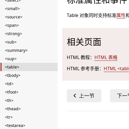
<select>
<small>
Table 对象同时支持标准
属性
<source>
<span>
<strong>
相关页面
<sub>
<summary>
HTML 教程：
HTML 表格
<sup>
<table>
HTML 参考手册：
HTML <tab
<tbody>
<td>
<tfoot>
<th>
<thead>
<tr>
<textarea>