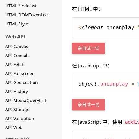
HTML NodeList
在 HTML 中：
HTML DOMTokenList
HTML Style
<
element
 oncanplay
=
Web API
API Canvas
亲自试一试
API Console
API Fetch
在 JavaScript 中：
API Fullscreen
API Geolocation
object
.
oncanplay
=
API History
API MediaQueryList
亲自试一试
API Storage
API Validation
在 JavaScript 中，使用
addE
API Web