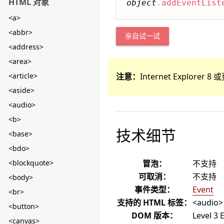
HTML 对象
object
.
addEventList
<a>
<abbr>
亲自试一试
<address>
<area>
<article>
注意：
Internet Explore
<aside>
<audio>
<b>
技术细节
<base>
<bdo>
<blockquote>
冒泡：
不支持
可取消：
不支持
<body>
事件类型：
Event
<br>
支持的 HTML 标签：
<audio>
<button>
DOM 版本：
Level 3 
<canvas>