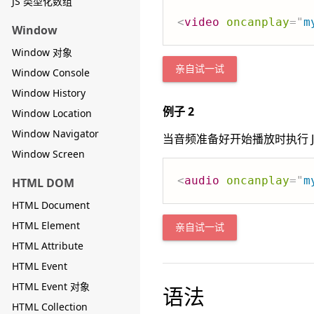
JS 类型化数组
<
video
oncanplay
=
"
m
Window
Window 对象
亲自试一试
Window Console
Window History
例子 2
Window Location
Window Navigator
当音频准备好开始播放时执行 Jav
Window Screen
<
audio
oncanplay
=
"
m
HTML DOM
HTML Document
HTML Element
亲自试一试
HTML Attribute
HTML Event
HTML Event 对象
语法
HTML Collection