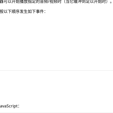
器可以开始播放指定的音频/视频时（当它缓冲到足以开始时）
会按以下顺序发生如下事件：
aScript：