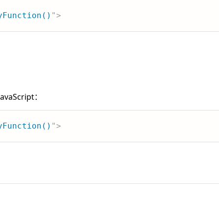
yFunction()
"
>
aScript：
yFunction()
"
>