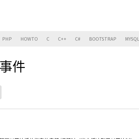
PHP
HOWTO
C
C++
C#
BOOTSTRAP
MYSQ
y 事件