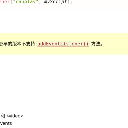
ener
(
"canplay"
,
myScript
)
;
r 8 或更早的版本不支持
方法。
addEventListener()
 和 <video>
Events