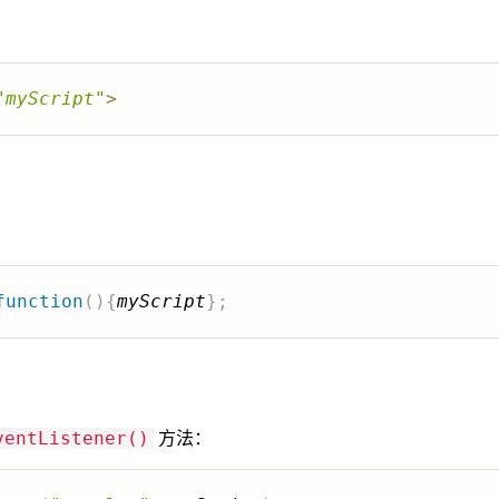
"
myScript
"
>
function
(
)
{
myScript
}
;
方法：
ventListener()