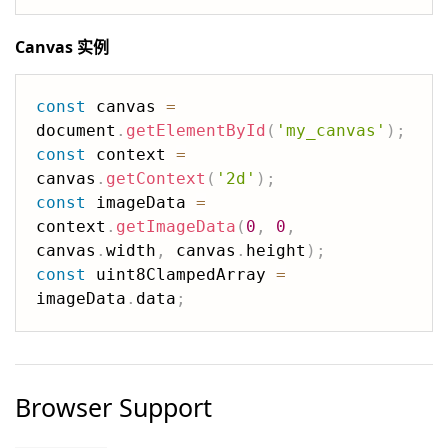
Canvas 实例
const
 canvas 
=
document
.
getElementById
(
'my_canvas'
)
;
const
 context 
=
canvas
.
getContext
(
'2d'
)
;
const
 imageData 
=
context
.
getImageData
(
0
,
0
,
canvas
.
width
,
 canvas
.
height
)
;
const
 uint8ClampedArray 
=
imageData
.
data
;
Browser Support