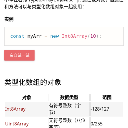
和方法可以与类型化数组对象一起使用：
实例
const
 myArr 
=
new
Int8Array
(
10
)
;
亲自试一试
类型化数组的对象
对象
数据类型
范围
有符号整数（字
Int8Array
-128/127
节）
无符号整数（八位
Uint8Array
0/255
字节）