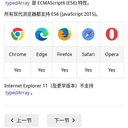
typedArray
是 ECMAScript6 (ES6) 特性。
所有现代浏览器都支持 ES6 (JavaScript 2015)。
Chrome
Edge
Firefox
Safari
Opera
Yes
Yes
Yes
Yes
Yes
Internet Explorer 11（及更早版本）不支持
typedArray
。