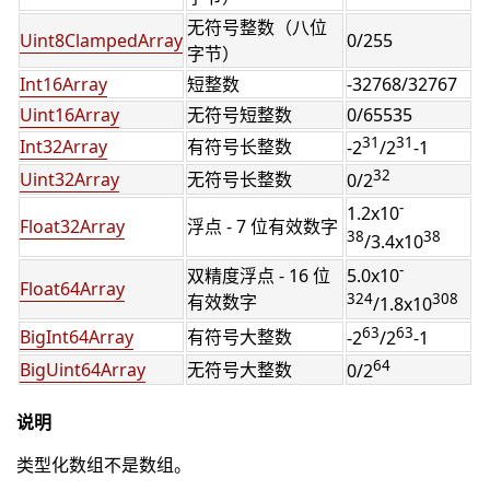
无符号整数（八位
Uint8ClampedArray
0/255
字节）
Int16Array
短整数
-32768/32767
Uint16Array
无符号短整数
0/65535
31
31
Int32Array
有符号长整数
-2
/2
-1
32
Uint32Array
无符号长整数
0/2
-
1.2x10
Float32Array
浮点 - 7 位有效数字
38
38
/3.4x10
-
双精度浮点 - 16 位
5.0x10
Float64Array
324
308
有效数字
/1.8x10
63
63
BigInt64Array
有符号大整数
-2
/2
-1
64
BigUint64Array
无符号大整数
0/2
说明
类型化数组不是数组。