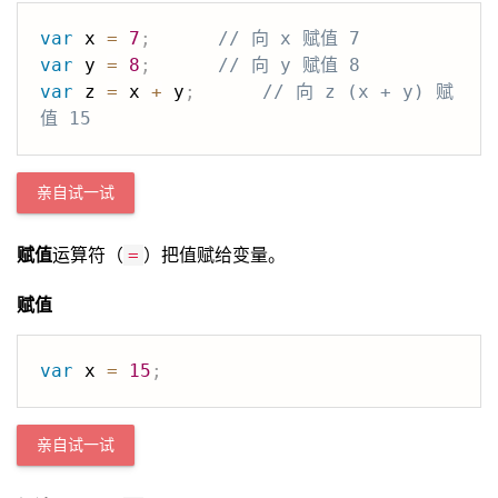
var
 x 
=
7
;
// 向 x 赋值 7
var
 y 
=
8
;
// 向 y 赋值 8
var
 z 
=
 x 
+
 y
;
// 向 z (x + y) 赋
值 15
亲自试一试
赋值
运算符（
）把值赋给变量。
=
赋值
var
 x 
=
15
;
亲自试一试