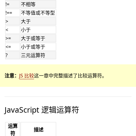
!=
不相等
!==
不等值或不等型
>
大于
<
小于
>=
大于或等于
<=
小于或等于
?
三元运算符
注意：
JS 比较
这一章中完整描述了比较运算符。
JavaScript 逻辑运算符
运算
描述
符