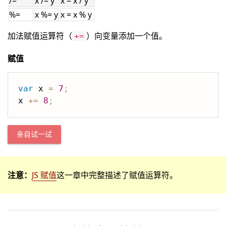
/=
x /= y
x = x / y
%=
x %= y
x = x % y
加法赋值运算符（
）向变量添加一个值。
+=
赋值
var
 x 
=
7
;
x 
+=
8
;
亲自试一试
注意：
JS 赋值
这一章中完整描述了赋值运算符。