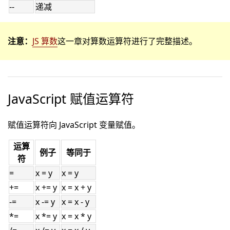
--
递减
注意：
JS 算数
这一章对算数运算符进行了完整描述。
JavaScript 赋值运算符
赋值运算符向 JavaScript 变量赋值。
运算
例子
等同于
符
=
x = y
x = y
+=
x += y
x = x + y
-=
x -= y
x = x - y
*=
x *= y
x = x * y