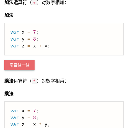
加法
运算符（
）对数字相加：
+
加法
var
 x 
=
7
;
var
 y 
=
8
;
var
 z 
=
 x 
+
 y
;
亲自试一试
乘法
运算符（
）对数字相乘：
*
乘法
var
 x 
=
7
;
var
 y 
=
8
;
var
 z 
=
 x 
*
 y
;