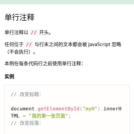
单行注释
单行注释以
开头。
//
任何位于
与行末之间的文本都会被 JavaScript 忽略
//
（不会执行）。
本例在每条代码行之前使用单行注释：
实例
// 改变标题：
document
.
getElementById
(
"myH"
)
.
innerH
TML 
=
"我的第一张页面"
;
// 改变段落：