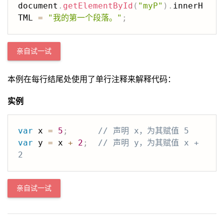
document
.
getElementById
(
"myP"
)
.
innerH
TML 
=
"我的第一个段落。"
;
亲自试一试
本例在每行结尾处使用了单行注释来解释代码：
实例
var
 x 
=
5
;
// 声明 x，为其赋值 5
var
 y 
=
 x 
+
2
;
// 声明 y，为其赋值 x + 
2
亲自试一试