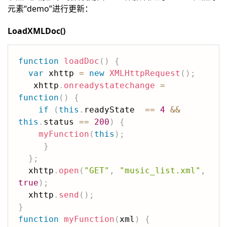
元素“demo”进行更新：
LoadXMLDoc()
function
loadDoc
(
)
{
var
 xhttp 
=
new
XMLHttpRequest
(
)
;
   xhttp
.
onreadystatechange
=
function
(
)
{
if
(
this
.
readyState  
==
4
&&
this
.
status 
==
200
)
{
myFunction
(
this
)
;
}
}
;
  xhttp
.
open
(
"GET"
,
"music_list.xml"
,
true
)
;
  xhttp
.
send
(
)
;
}
function
myFunction
(
xml
)
{