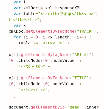
var
 i
;
var
 xmlDoc 
=
 xml
.
responseXML
;
var
 table
=
"<tr><th>艺术家</th><th>曲
目</th></tr>"
;
var
 x 
=
xmlDoc
.
getElementsByTagName
(
"TRACK"
)
;
for
(
i 
=
0
;
 i 
<
x
.
length
;
  i
++
)
{
    table 
+=
"<tr><td>"
+
x
[
i
]
.
getElementsByTagName
(
"ARTIST"
)
[
0
]
.
childNodes
[
0
]
.
nodeValue  
+
"</td><td>"
+
x
[
i
]
.
getElementsByTagName
(
"TITLE"
)
[
0
]
.
childNodes
[
0
]
.
nodeValue  
+
"</td></tr>"
;
}
document
.
getElementById
(
"demo"
)
.
inner