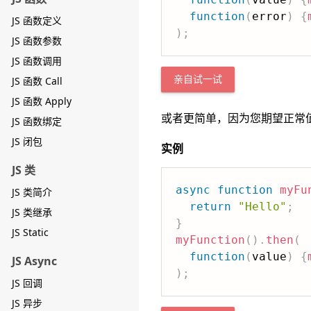
function
(
error
)
{
JS 函数定义
)
;
JS 函数参数
JS 函数调用
JS 函数 Call
亲自试一试
JS 函数 Apply
或者更简单，因为您期望正常
JS 函数绑定
JS 闭包
实例
JS 类
async
function
myFu
JS 类简介
return
"Hello"
;
JS 类继承
}
JS Static
myFunction
(
)
.
then
(
function
(
value
)
{
JS Async
)
;
JS 回调
JS 异步