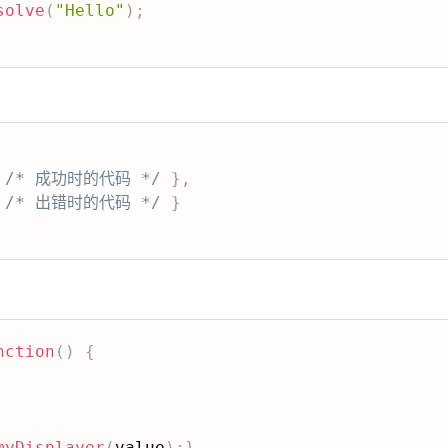
solve
(
"Hello"
)
;
/* 成功时的代码 */
}
,
/* 出错时的代码 */
}
nction
(
)
{
myDisplayer
(
value
)
;
}
,