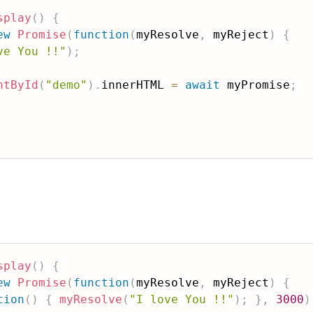
splay
(
)
{
ew
Promise
(
function
(
myResolve
,
 myReject
)
{
ve You !!"
)
;
ntById
(
"demo"
)
.
innerHTML 
=
await
 myPromise
;
splay
(
)
{
ew
Promise
(
function
(
myResolve
,
 myReject
)
{
tion
(
)
{
myResolve
(
"I love You !!"
)
;
}
,
3000
)