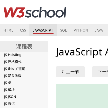
JS 类型转换
JS 解构
JS 位运算
JS 正则表达式
HTML
CSS
JAVASCRIPT
SQL
PYTHON
JAVA
JS 运算符优先级
JS 异常
JavaScript
JS 作用域
JS Hoisting
JS 严格模式
JS this 关键词
JS 箭头函数
JS 类
JS 模块
JS JSON
JS 调试