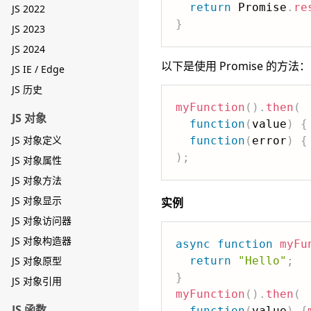
return
 Promise
.
re
JS 2022
}
JS 2023
JS 2024
以下是使用 Promise 的方法：
JS IE / Edge
JS 历史
myFunction
(
)
.
then
(
JS 对象
function
(
value
)
{
JS 对象定义
function
(
error
)
{
)
;
JS 对象属性
JS 对象方法
JS 对象显示
实例
JS 对象访问器
JS 对象构造器
async
function
myFu
JS 对象原型
return
"Hello"
;
}
JS 对象引用
myFunction
(
)
.
then
(
JS 函数
function
(
value
)
{