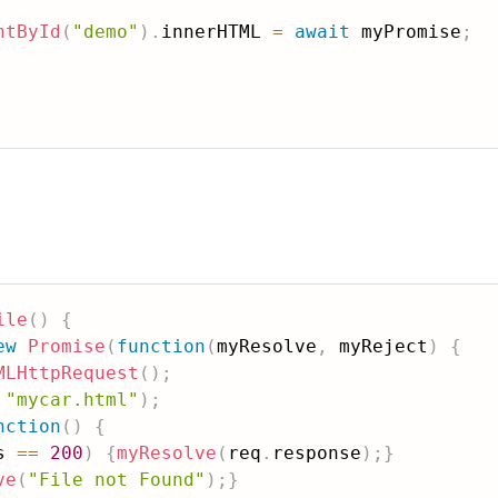
ntById
(
"demo"
)
.
innerHTML 
=
await
 myPromise
;
ile
(
)
{
ew
Promise
(
function
(
myResolve
,
 myReject
)
{
MLHttpRequest
(
)
;
"mycar.html"
)
;
nction
(
)
{
s 
==
200
)
{
myResolve
(
req
.
response
)
;
}
ve
(
"File not Found"
)
;
}