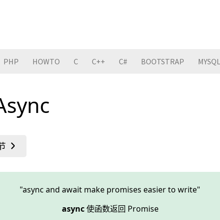
PHP
HOWTO
C
C++
C#
BOOTSTRAP
MYSQ
 Async
"async and await make promises easier to write"
async
使函数返回 Promise