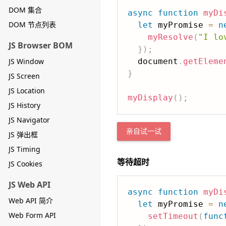
DOM 集合
async
function
myDi
DOM 节点列表
let
 myPromise 
=
n
myResolve
(
"I lo
JS Browser BOM
}
)
;
JS Window
  document
.
getEleme
}
JS Screen
JS Location
myDisplay
(
)
;
JS History
JS Navigator
亲自试一试
JS 弹出框
JS Timing
等待超时
JS Cookies
JS Web API
async
function
myDi
Web API 简介
let
 myPromise 
=
n
Web Form API
setTimeout
(
func