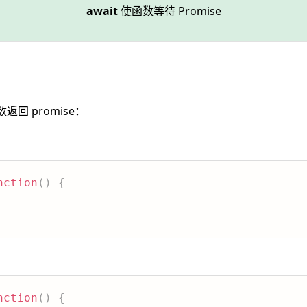
await
使函数等待 Promise
返回 promise：
nction
(
)
{
nction
(
)
{