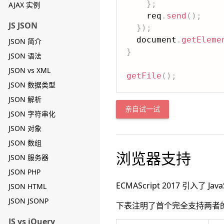
}
;
AJAX 实例
    req
.
send
(
)
;
JS JSON
}
)
;
  document
.
getEleme
JSON 简介
}
JSON 语法
JSON vs XML
getFile
(
)
;
JSON 数据类型
JSON 解析
亲自试一试
JSON 字符串化
JSON 对象
JSON 数组
浏览器支持
JSON 服务器
JSON PHP
ECMAScript 2017 引入了 Jav
JSON HTML
JSON JSONP
下表注明了首个完全支持两者
JS vs jQuery