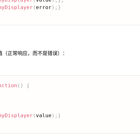
myDisplayer
(
error
)
;
}
值（正常响应，而不是错误）：
nction
(
)
{
myDisplayer
(
value
)
;
}