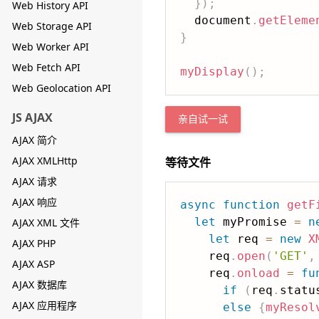
}
)
;
Web History API
  document
.
getEleme
Web Storage API
}
Web Worker API
Web Fetch API
myDisplay
(
)
;
Web Geolocation API
JS AJAX
亲自试一试
AJAX 简介
AJAX XMLHttp
等待文件
AJAX 请求
AJAX 响应
async
function
getF
let
 myPromise 
=
n
AJAX XML 文件
let
 req 
=
new
X
AJAX PHP
    req
.
open
(
'GET'
,
AJAX ASP
    req
.
onload
=
fu
AJAX 数据库
if
(
req
.
statu
AJAX 应用程序
else
{
myResol