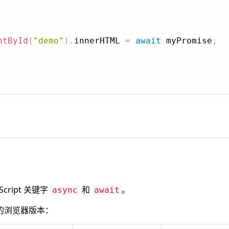
ntById
(
"demo"
)
.
innerHTML 
=
await
 myPromise
;
aScript 关键字
和
。
async
await
的浏览器版本：