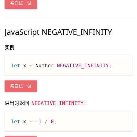
亲自试一试
JavaScript NEGATIVE_INFINITY
实例
let
 x 
=
 Number
.
NEGATIVE_INFINITY
;
亲自试一试
溢出时返回
：
NEGATIVE_INFINITY
let
 x 
=
-
1
/
0
;