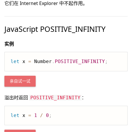
它们在 Internet Explorer 中不起作用。
JavaScript POSITIVE_INFINITY
实例
let
 x 
=
 Number
.
POSITIVE_INFINITY
;
亲自试一试
溢出时返回
：
POSITIVE_INFINITY
let
 x 
=
1
/
0
;