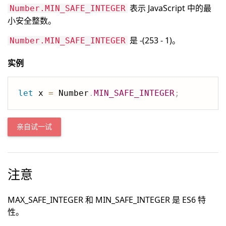
表示 JavaScript 中的最
Number.MIN_SAFE_INTEGER
小安全整数。
是 -(253 - 1)。
Number.MIN_SAFE_INTEGER
实例
let
 x 
=
 Number
.
MIN_SAFE_INTEGER
;
亲自试一试
注意
MAX_SAFE_INTEGER 和 MIN_SAFE_INTEGER 是 ES6 特
性。