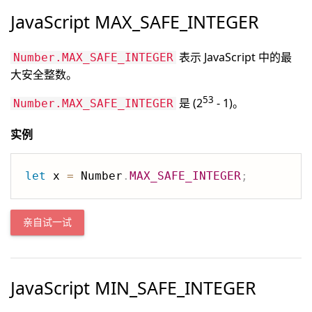
JavaScript MAX_SAFE_INTEGER
表示 JavaScript 中的最
Number.MAX_SAFE_INTEGER
大安全整数。
53
是 (2
- 1)。
Number.MAX_SAFE_INTEGER
实例
let
 x 
=
 Number
.
MAX_SAFE_INTEGER
;
亲自试一试
JavaScript MIN_SAFE_INTEGER