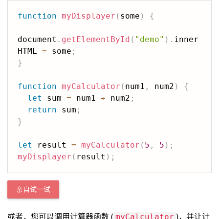
function
myDisplayer
(
some
)
{
document
.
getElementById
(
"demo"
)
.
inner
HTML 
=
 some
;
}
function
myCalculator
(
num1
,
 num2
)
{
let
 sum 
=
 num1 
+
 num2
;
return
 sum
;
}
let
 result 
=
myCalculator
(
5
,
5
)
;
myDisplayer
(
result
)
;
亲自试一试
或者，您可以调用计算器函数 (
)，并让计
myCalculator