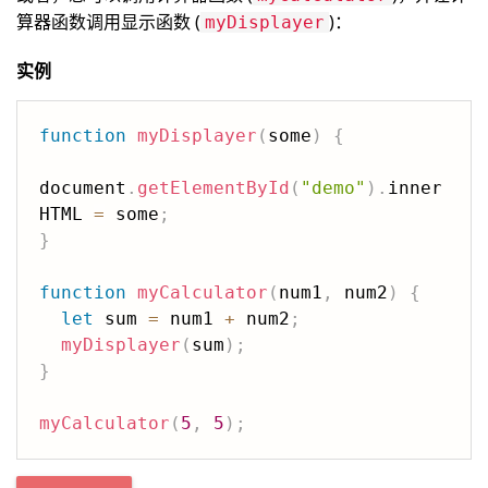
算器函数调用显示函数 (
)：
myDisplayer
实例
function
myDisplayer
(
some
)
{
document
.
getElementById
(
"demo"
)
.
inner
HTML 
=
 some
;
}
function
myCalculator
(
num1
,
 num2
)
{
let
 sum 
=
 num1 
+
 num2
;
myDisplayer
(
sum
)
;
}
myCalculator
(
5
,
5
)
;