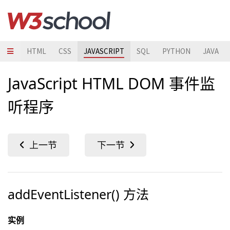
HTML
CSS
JAVASCRIPT
SQL
PYTHON
JAVA
JavaScript HTML DOM 事件监
听程序
addEventListener() 方法
实例