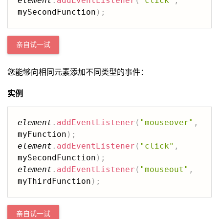
element
.
addEventListener
(
"click"
,
mySecondFunction
)
;
亲自试一试
您能够向相同元素添加不同类型的事件：
实例
element
.
addEventListener
(
"mouseover"
,
myFunction
)
;
element
.
addEventListener
(
"click"
,
mySecondFunction
)
;
element
.
addEventListener
(
"mouseout"
,
myThirdFunction
)
;
亲自试一试