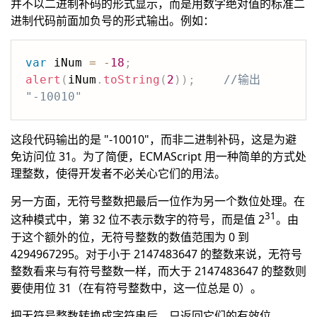
并不以二进制补码的形式显示，而是用数字绝对值的标准二
进制代码前面加负号的形式输出。例如：
var
 iNum 
=
-
18
;
alert
(
iNum
.
toString
(
2
)
)
;
//输出 
"-10010"
这段代码输出的是 "-10010"，而非二进制补码，这是为避
免访问位 31。为了简便，ECMAScript 用一种简单的方式处
理整数，使得开发者不必关心它们的用法。
另一方面，无符号整数把最后一位作为另一个数位处理。在
31
这种模式中，第 32 位不表示数字的符号，而是值 2
。由
于这个额外的位，无符号整数的数值范围为 0 到
4294967295。对于小于 2147483647 的整数来说，无符号
整数看来与有符号整数一样，而大于 2147483647 的整数则
要使用位 31（在有符号整数中，这一位总是 0）。
把无符号整数转换成字符串后，只返回它们的有效位。