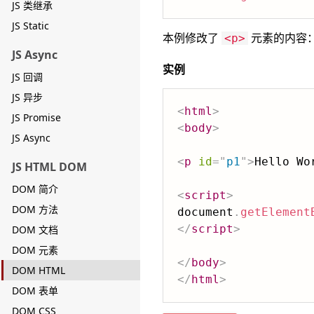
JS 类继承
JS Static
本例修改了
元素的内容
<p>
JS Async
实例
JS 回调
JS 异步
<
html
>
JS Promise
<
body
>
JS Async
<
p
id
=
"
p1
"
>
Hello Wo
JS HTML DOM
DOM 简介
<
script
>
DOM 方法
document
.
getElement
</
script
>
DOM 文档
DOM 元素
</
body
>
DOM HTML
</
html
>
DOM 表单
DOM CSS