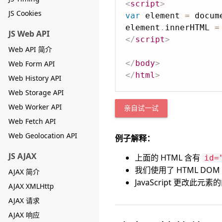
<
script
>
JS Cookies
var
 element 
=
 docum
element
.
innerHTML 
=
JS Web API
</
script
>
Web API 简介
</
body
>
Web Form API
</
html
>
Web History API
Web Storage API
Web Worker API
亲自试一试
Web Fetch API
Web Geolocation API
例子解释：
JS AJAX
上面的 HTML 含有
id=
我们使用了 HTML DO
AJAX 简介
JavaScript 更改此元素
AJAX XMLHttp
AJAX 请求
AJAX 响应