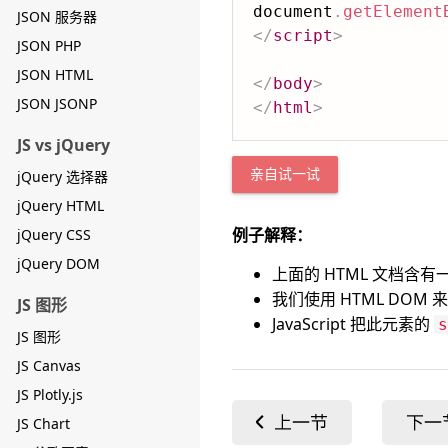
document
.
getElement
JSON 服务器
</
script
>
JSON PHP
JSON HTML
</
body
>
JSON JSONP
</
html
>
JS vs jQuery
jQuery 选择器
亲自试一试
jQuery HTML
例子解释：
jQuery CSS
jQuery DOM
上面的 HTML 文档含有
我们使用 HTML DOM 
JS 图形
JavaScript 把此元素的
s
JS 图形
JS Canvas
JS Plotly.js
JS Chart