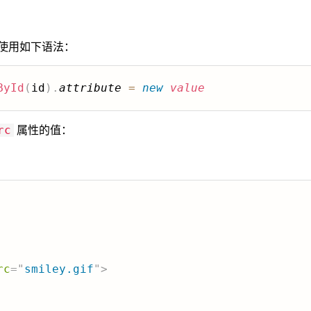
请使用如下语法：
ById
(
id
)
.
attribute
=
new
value
属性的值：
rc
rc
=
"
smiley.gif
"
>