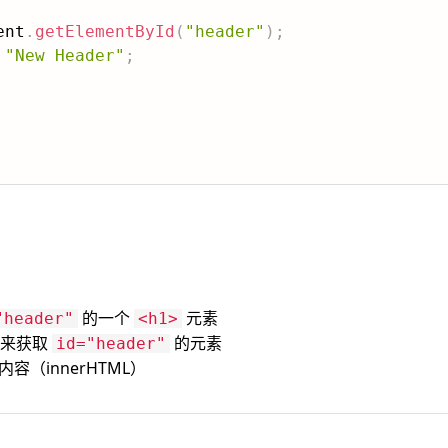
ent
.
getElementById
(
"header"
)
;
"New Header"
;
的一个
元素
"header"
<h1>
M 来获取
的元素
id="header"
的内容（innerHTML）