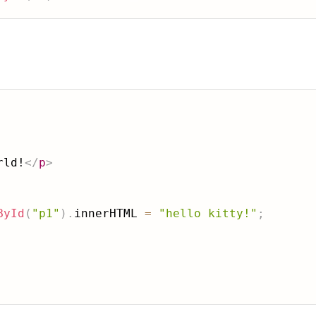
：
rld!
</
p
>
ById
(
"p1"
)
.
innerHTML 
=
"hello kitty!"
;