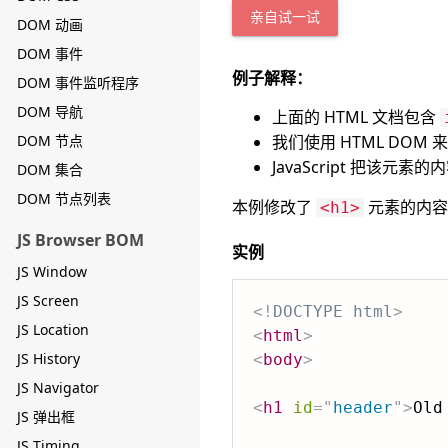
亲自试一试
DOM 动画
DOM 事件
例子解释：
DOM 事件监听程序
DOM 导航
上面的 HTML 文档包含
DOM 节点
我们使用 HTML DOM 
JavaScript 把该元素
DOM 集合
DOM 节点列表
本例修改了
元素的内容
<h1>
JS Browser BOM
实例
JS Window
JS Screen
<!
DOCTYPE
html
>
JS Location
<
html
>
JS History
<
body
>
JS Navigator
<
h1
id
=
"
header
"
>
Old
JS 弹出框
JS Timing