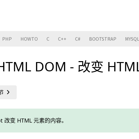
PHP
HOWTO
C
C++
C#
BOOTSTRAP
MYSQ
t HTML DOM - 改变 HTM
ript 改变 HTML 元素的内容。