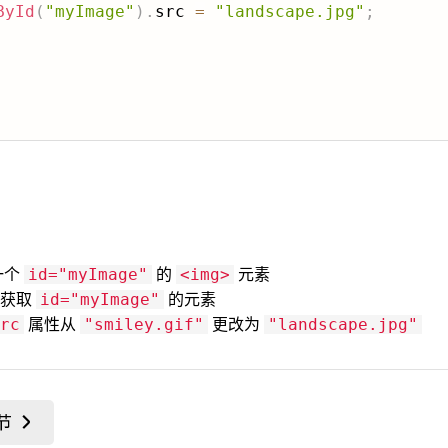
ById
(
"myImage"
)
.
src 
=
"landscape.jpg"
;
一个
的
元素
id="myImage"
<img>
来获取
的元素
id="myImage"
属性从
更改为
rc
"smiley.gif"
"landscape.jpg"