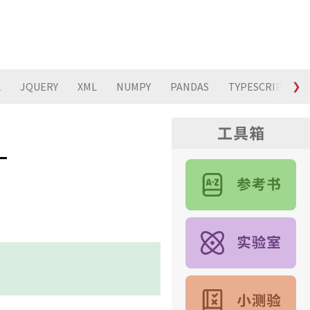
L
JQUERY
XML
NUMPY
PANDAS
TYPESCRIPT
❯
L