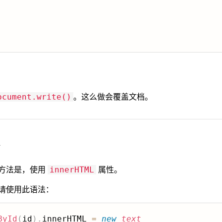
。这么做会覆盖文档。
ocument.write()
容
的方法是，使用
属性。
innerHTML
，请使用此语法：
ById
(
id
)
.
innerHTML 
=
new
text