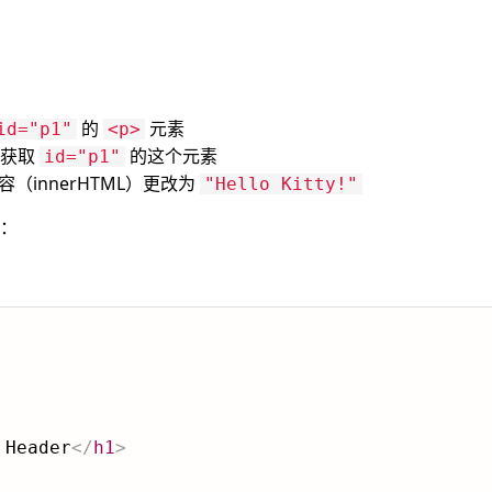
的
元素
id="p1"
<p>
来获取
的这个元素
id="p1"
的内容（innerHTML）更改为
"Hello Kitty!"
：
 Header
</
h1
>