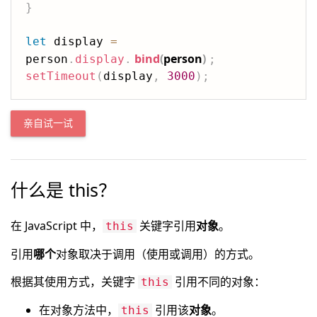
}
let
 display 
=
bind
(
person
)
person
.
display
.
;
setTimeout
(
display
,
3000
)
;
亲自试一试
什么是 this？
在 JavaScript 中，
关键字引用
对象
。
this
引用
哪个
对象取决于调用（使用或调用）的方式。
根据其使用方式，关键字
引用不同的对象：
this
在对象方法中，
引用该
对象
。
this