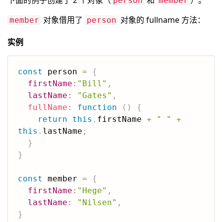
下面的例子创建了 2 个对象（
和
）。
person
member
对象借用了
对象的 fullname 方法：
member
person
实例
const
 person 
=
{
firstName
:
"Bill"
,
lastName
:
"Gates"
,
fullName
:
function
(
)
{
return
this
.
firstName 
+
" "
+
this
.
lastName
;
}
}
const
 member 
=
{
firstName
:
"Hege"
,
lastName
:
"Nilsen"
,
}