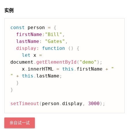
实例
const
 person 
=
{
firstName
:
"Bill"
,
lastName
:
"Gates"
,
display
:
function
(
)
{
let
 x 
=
document
.
getElementById
(
"demo"
)
;
    x
.
innerHTML 
=
this
.
firstName 
+
" 
"
+
this
.
lastName
;
}
}
setTimeout
(
person
.
display
,
3000
)
;
亲自试一试