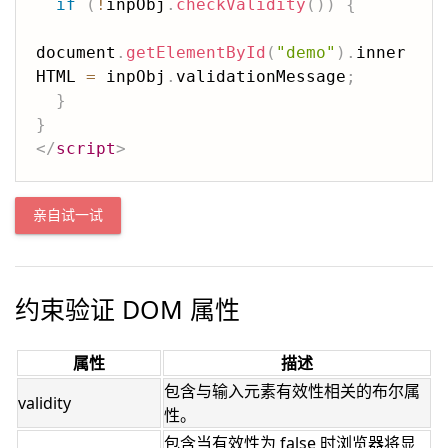
if
(
!
inpObj
.
checkValidity
(
)
)
{
document
.
getElementById
(
"demo"
)
.
inner
HTML 
=
 inpObj
.
validationMessage
;
}
}
</
script
>
亲自试一试
约束验证 DOM 属性
属性
描述
包含与输入元素有效性相关的布尔属
validity
性。
包含当有效性为 false 时浏览器将显