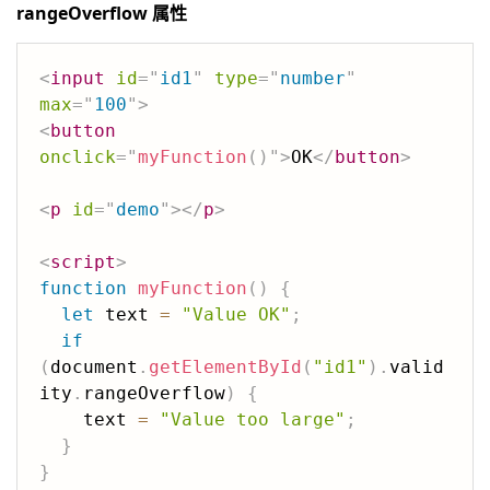
rangeOverflow 属性
<
input
id
=
"
id1
"
type
=
"
number
"
max
=
"
100
"
>
<
button
onclick
=
"
myFunction
(
)
"
>
OK
</
button
>
<
p
id
=
"
demo
"
>
</
p
>
<
script
>
function
myFunction
(
)
{
let
 text 
=
"Value OK"
;
if
(
document
.
getElementById
(
"id1"
)
.
valid
ity
.
rangeOverflow
)
{
    text 
=
"Value too large"
;
}
}