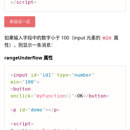
</
script
>
亲自试一试
如果输入字段中的数字小于 100（input 元素的
属
min
性），则显示一条消息：
rangeUnderflow 属性
<
input
id
=
"
id1
"
type
=
"
number
"
min
=
"
100
"
>
<
button
onclick
=
"
myFunction
(
)
"
>
OK
</
button
>
<
p
id
=
"
demo
"
>
</
p
>
<
script
>