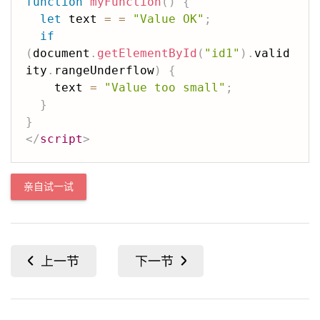
function
myFunction
(
)
{
let
 text 
=
=
"Value OK"
;
if
(
document
.
getElementById
(
"id1"
)
.
valid
ity
.
rangeUnderflow
)
{
    text 
=
"Value too small"
;
}
}
</
script
>
亲自试一试