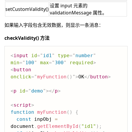
设置 input 元素的
setCustomValidity()
validationMessage 属性。
如果输入字段包含无效数据，则显示一条消息：
checkValidity() 方法
<
input
id
=
"
id1
"
type
=
"
number
"
min
=
"
100
"
max
=
"
300
"
required
>
<
button
onclick
=
"
myFunction
(
)
"
>
OK
</
button
>
<
p
id
=
"
demo
"
>
</
p
>
<
script
>
function
myFunction
(
)
{
const
 inpObj 
=
document
.
getElementById
(
"id1"
)
;