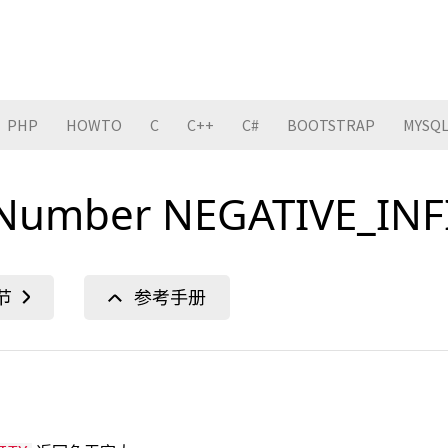
PHP
HOWTO
C
C++
C#
BOOTSTRAP
MYSQ
t Number NEGATIVE_IN