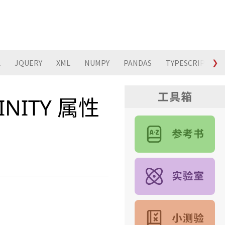
L
JQUERY
XML
NUMPY
PANDAS
TYPESCRIPT
❯
FINITY 属性