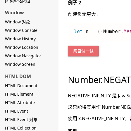
JS 类型化数组
例子 2
Window
创建负无穷大：
Window 对象
Window Console
let
 n 
=
(
-
Number
.
MA
Window History
Window Location
亲自试一试
Window Navigator
Window Screen
HTML DOM
Number.NEGAT
HTML Document
HTML Element
NEGATIVE_INFINITY 是 Jav
HTML Attribute
您只能将其用作 Number.NEGAT
HTML Event
使用 x.NEGATIVE_INFINIT
HTML Event 对象
HTML Collection