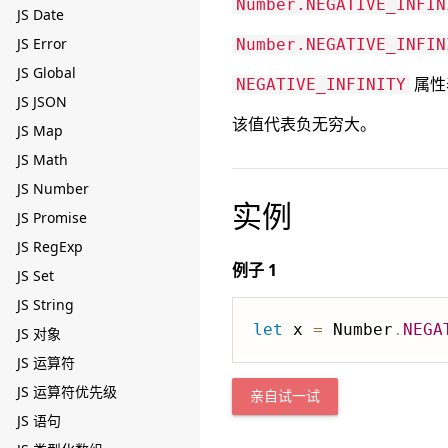
Number.NEGATIVE_INFIN
JS Date
JS Error
Number.NEGATIVE_INFIN
JS Global
属性
NEGATIVE_INFINITY
JS JSON
该值代表负无穷大。
JS Map
JS Math
JS Number
实例
JS Promise
JS RegExp
例子 1
JS Set
JS String
let
 x 
=
 Number
.
NEGA
JS 对象
JS 运算符
JS 运算符优先级
亲自试一试
JS 语句