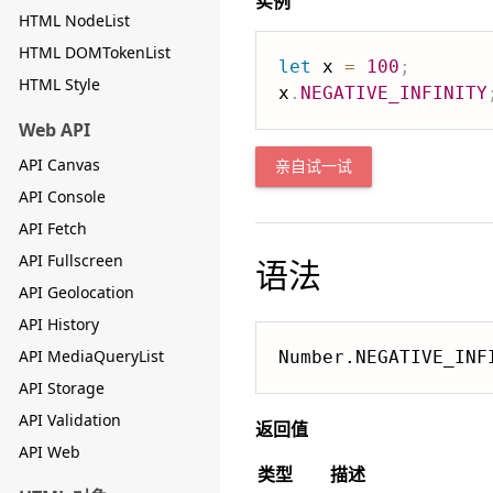
实例
HTML NodeList
HTML DOMTokenList
let
 x 
=
100
;
HTML Style
x
.
NEGATIVE_INFINITY
Web API
API Canvas
亲自试一试
API Console
API Fetch
API Fullscreen
语法
API Geolocation
API History
API MediaQueryList
Number.NEGATIVE_INF
API Storage
API Validation
返回值
API Web
类型
描述