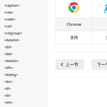
<caption>
<cite>
<code>
Chrome
<col>
<colgroup>
支持
<datalist>
<dd>
<del>
<details>
<dfn>
<dialog>
<div>
<dl>
<dt>
<em>