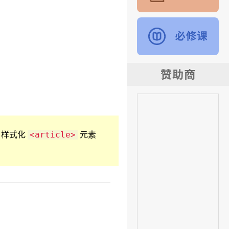
 样式化
元素
<article>