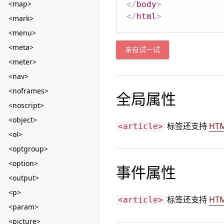
<map>
</
body
>
</
html
>
<mark>
<menu>
<meta>
亲自试一试
<meter>
<nav>
<noframes>
全局属性
<noscript>
<object>
标签还支持
HT
<article>
<ol>
<optgroup>
<option>
事件属性
<output>
<p>
标签还支持
HT
<article>
<param>
<picture>