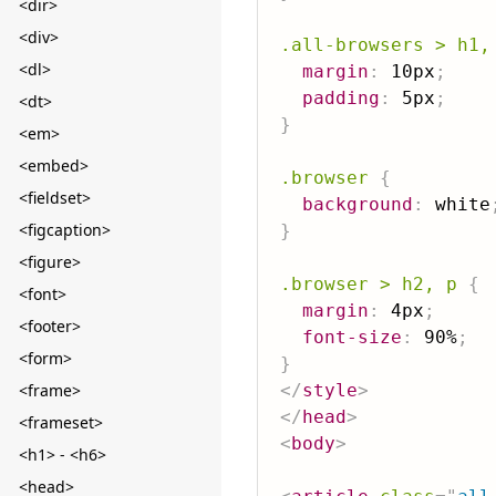
<dir>
<div>
.all-browsers > h1,
<dl>
margin
:
 10px
;
padding
:
 5px
;
<dt>
}
<em>
<embed>
.browser
{
<fieldset>
background
:
 white
<figcaption>
}
<figure>
.browser > h2, p
{
<font>
margin
:
 4px
;
<footer>
font-size
:
 90%
;
<form>
}
<frame>
</
style
>
</
head
>
<frameset>
<
body
>
<h1> - <h6>
<head>