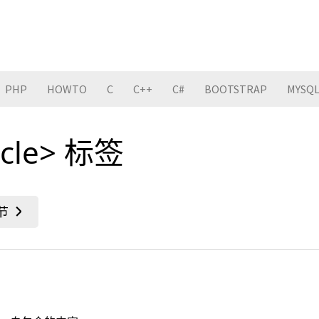
PHP
HOWTO
C
C++
C#
BOOTSTRAP
MYSQ
icle> 标签