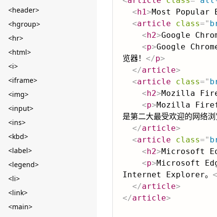
<
article
class
=
"
all
<header>
<
h1
>
Most Popular 
<
article
class
=
"
b
<hgroup>
<
h2
>
Google Chro
<hr>
<
p
>
Google Ch
<html>
览器！
</
p
>
<i>
</
article
>
<iframe>
<
article
class
=
"
b
<
h2
>
Mozilla Fir
<img>
<
p
>
Mozilla Fi
<input>
是第二大最受欢迎的网络浏
<ins>
</
article
>
<kbd>
<
article
class
=
"
b
<label>
<
h2
>
Microsoft E
<
p
>
Microsoft 
<legend>
Internet Explorer。
<li>
</
article
>
<link>
</
article
>
<main>