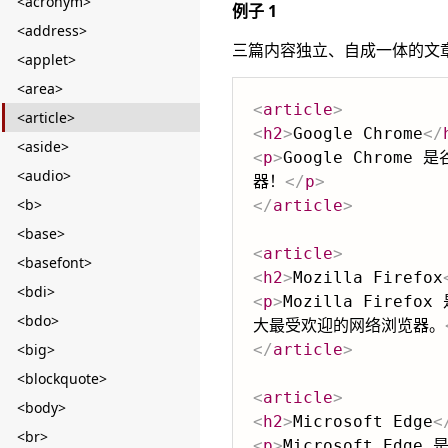
<acronym>
例子 1
<address>
三篇内容独立、自成一体的文
<applet>
<area>
<
article
>
<article>
<
h2
>
Google Chrome
</
<aside>
<
p
>
Google Chrom
<audio>
器！
</
p
>
<b>
</
article
>
<base>
<
article
>
<basefont>
<
h2
>
Mozilla Firefox
<bdi>
<
p
>
Mozilla Firef
<bdo>
大最受欢迎的网络浏览器。
<big>
</
article
>
<blockquote>
<
article
>
<body>
<
h2
>
Microsoft Edge
<
<br>
<
p
>
Microsoft Edg