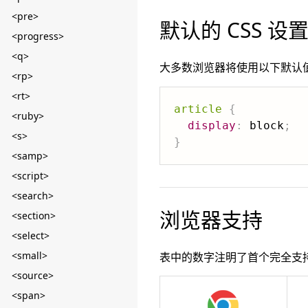
<pre>
默认的 CSS 设
<progress>
<q>
大多数浏览器将使用以下默认
<rp>
<rt>
article
{
<ruby>
display
:
 block
;
<s>
}
<samp>
<script>
<search>
浏览器支持
<section>
<select>
<small>
表中的数字注明了首个完全支
<source>
<span>