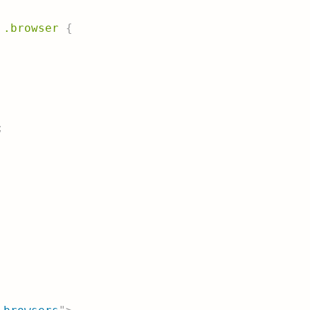
 .browser
{
;