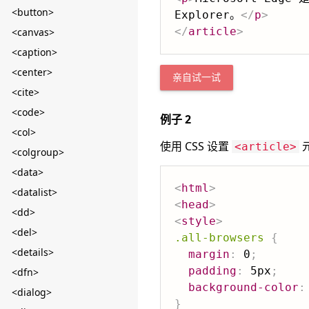
<button>
Explorer。
</
p
>
</
article
>
<canvas>
<caption>
<center>
亲自试一试
<cite>
<code>
例子 2
<col>
使用 CSS 设置
<article>
<colgroup>
<data>
<
html
>
<datalist>
<
head
>
<dd>
<
style
>
<del>
.all-browsers
{
<details>
margin
:
 0
;
padding
:
 5px
;
<dfn>
background-color
:
<dialog>
}