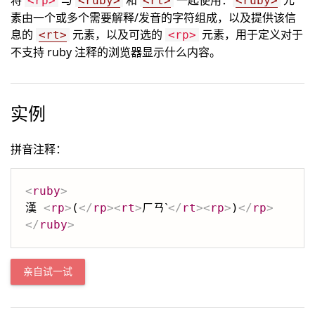
将
与
和
一起使用：
元
<rp>
<ruby>
<rt>
<ruby>
素由一个或多个需要解释/发音的字符组成，以及提供该信
息的
元素，以及可选的
元素，用于定义对于
<rt>
<rp>
不支持 ruby 注释的浏览器显示什么内容。
实例
拼音注释：
<
ruby
>
漢 
<
rp
>
(
</
rp
>
<
rt
>
ㄏㄢˋ
</
rt
>
<
rp
>
)
</
rp
>
</
ruby
>
亲自试一试